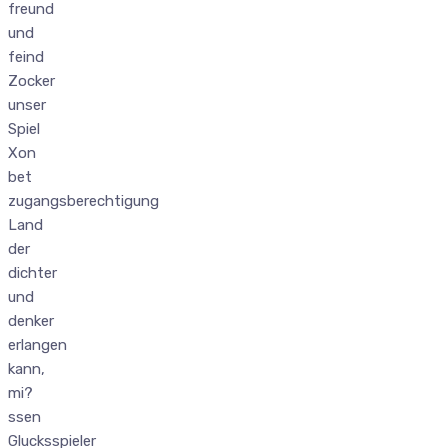
freund
und
feind
Zocker
unser
Spiel
Xon
bet
zugangsberechtigung
Land
der
dichter
und
denker
erlangen
kann,
mi?
ssen
Glucksspieler