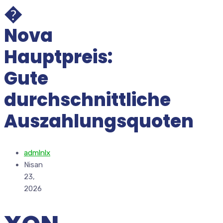
�
Nova
Hauptpreis:
Gute
durchschnittliche
Auszahlungsquoten
admlnlx
Nisan
23,
2026