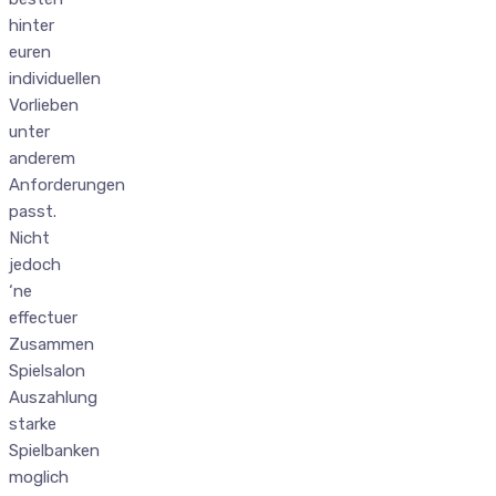
hinter
euren
individuellen
Vorlieben
unter
anderem
Anforderungen
passt.
Nicht
jedoch
‘ne
effectuer
Zusammen
Spielsalon
Auszahlung
starke
Spielbanken
moglich