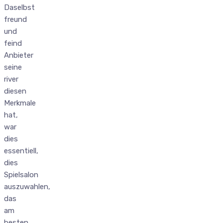
Daselbst
freund
und
feind
Anbieter
seine
river
diesen
Merkmale
hat,
war
dies
essentiell,
dies
Spielsalon
auszuwahlen,
das
am
besten