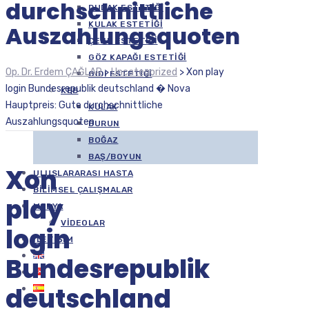
durchschnittliche
DUDAK ESTETIĞI
KULAK ESTETIĞI
Auszahlungsquoten
ÇENE ESTETIĞI
GÖZ KAPAĞI ESTETIĞI
Op. Dr. Erdem ÇAĞLAR
>
Uncategorized
>
Xon play
GIDI ESTETIĞI
login Bundesrepublik deutschland � Nova
KBB
Hauptpreis: Gute durchschnittliche
KULAK
Auszahlungsquoten
BURUN
BOĞAZ
BAŞ/BOYUN
Xon
ULUSLARARASI HASTA
BILIMSEL ÇALIŞMALAR
play
MEDYA
VIDEOLAR
login
İLETIŞIM
Bundesrepublik
deutschland