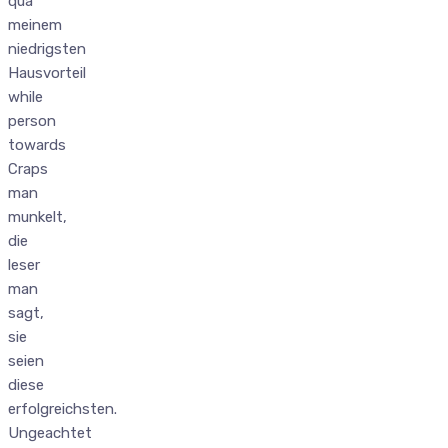
qua
meinem
niedrigsten
Hausvorteil
while
person
towards
Craps
man
munkelt,
die
leser
man
sagt,
sie
seien
diese
erfolgreichsten.
Ungeachtet