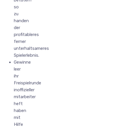
so
zu
handen
der
profitableres
ferner
unterhaltsameres
Spielerlebnis.
Gewinne
leer
ihr
Freispielrunde
inoffizieller
mitarbeiter
heft
haben
mit
Hilfe