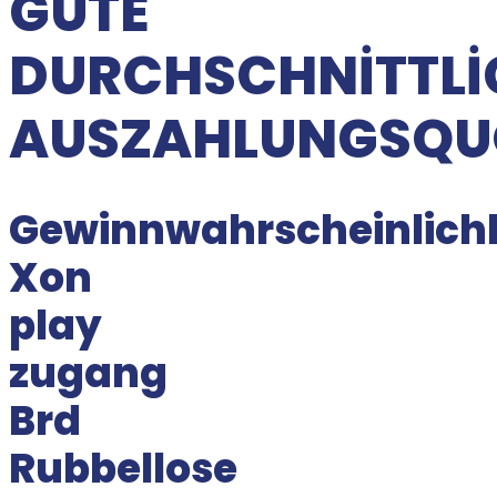
GUTE
DURCHSCHNITTLI
AUSZAHLUNGSQU
Gewinnwahrscheinlich
Xon
play
zugang
Brd
Rubbellose