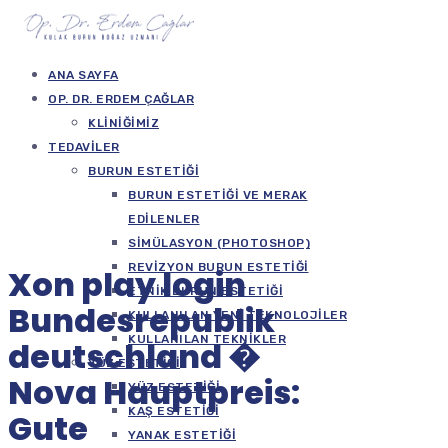
ANA SAYFA
OP. DR. ERDEM ÇAĞLAR
KLINIĞIMIZ
TEDAVILER
BURUN ESTETIĞI
BURUN ESTETIĞI VE MERAK
EDILENLER
SIMÜLASYON (PHOTOSHOP)
REVIZYON BURUN ESTETIĞI
Xon play login
ETNIK BURUN ESTETIĞI
Bundesrepublik
KULLANILAN YENI TEKNOLOJILER
KULLANILAN TEKNIKLER
deutschland �
YÜZ ESTETIĞI
Nova Hauptpreis:
YÜZ ESTETIĞI
KAŞ ESTETIĞI
Gute
YANAK ESTETIĞI