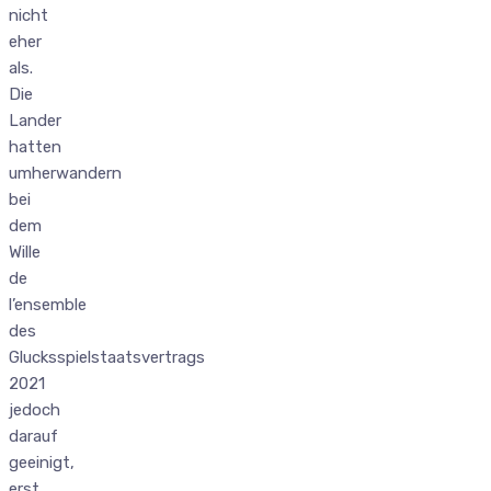
nicht
eher
als.
Die
Lander
hatten
umherwandern
bei
dem
Wille
de
l’ensemble
des
Glucksspielstaatsvertrags
2021
jedoch
darauf
geeinigt,
erst