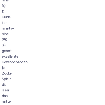
nine
%)
&
Guide
for
ninety-
nine
(90
%)
gebot
exzellente
Gewinnchancen
je
Zocker.
Spielt
die
leser
das
mittel