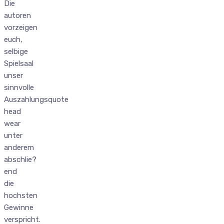
Die
autoren
vorzeigen
euch,
selbige
Spielsaal
unser
sinnvolle
Auszahlungsquote
head
wear
unter
anderem
abschlie?
end
die
hochsten
Gewinne
verspricht.