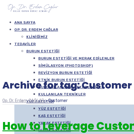
ANA SAYFA
OP. DR. ERDEM ÇAĞLAR
KLINIĞIMIZ
TEDAVILER
BURUN ESTETIĞI
BURUN ESTETIĞI VE MERAK EDILENLER
SIMÜLASYON (PHOTOSHOP)
REVIZYON BURUN ESTETIĞI
ETNIK BURUN ESTETIĞI
Archive for tag: Customer
KULLANILAN YENI TEKNOLOJILER
KULLANILAN TEKNIKLER
Op. Dr. Erdem ÇAĞLAR
>
Customer
YÜZ ESTETIĞI
YÜZ ESTETIĞI
KAŞ ESTETIĞI
How to Leverage Custome
YANAK ESTETIĞI
DUDAK ESTETIĞI