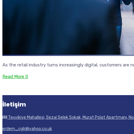
As the retail industry turns increasingly digital, customers are
Read More
0
İletişim
Teşvikiye Mahallesi, Sezai Selek Sokak, Murat Polat Apartmanı, No:
erdem_cglr@yahoo.co.uk