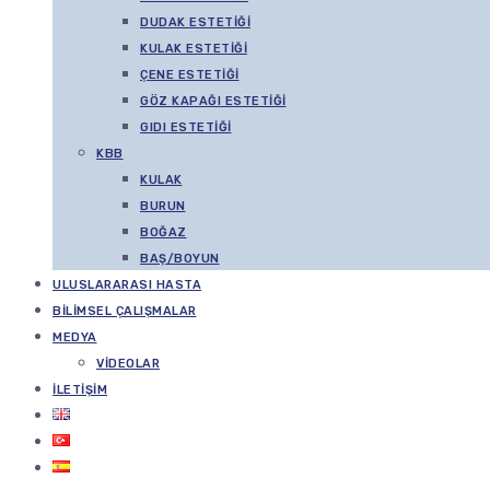
DUDAK ESTETIĞI
KULAK ESTETIĞI
ÇENE ESTETIĞI
GÖZ KAPAĞI ESTETIĞI
GIDI ESTETIĞI
KBB
KULAK
BURUN
BOĞAZ
BAŞ/BOYUN
ULUSLARARASI HASTA
BILIMSEL ÇALIŞMALAR
MEDYA
VIDEOLAR
İLETIŞIM