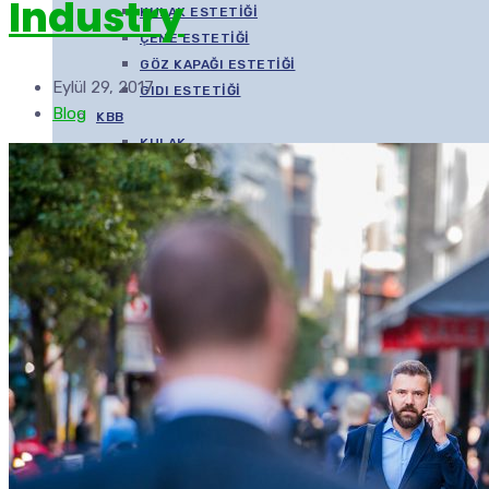
Industry
KULAK ESTETIĞI
ÇENE ESTETIĞI
GÖZ KAPAĞI ESTETIĞI
Eylül 29, 2017
GIDI ESTETIĞI
Blog
KBB
KULAK
BURUN
BOĞAZ
BAŞ/BOYUN
ULUSLARARASI HASTA
BILIMSEL ÇALIŞMALAR
MEDYA
VIDEOLAR
İLETIŞIM