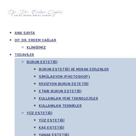
ANA SAYFA
OP. DR. ERDEM ÇAĞLAR
KLINIĞIMIZ
TEDAVILER
BURUN ESTETIĞI
BURUN ESTETIĞI VE MERAK EDILENLER
SIMÜLASYON (PHOTOSHOP)
REVIZYON BURUN ESTETIĞI
ETNIK BURUN ESTETIĞI
KULLANILAN YENI TEKNOLOJILER
KULLANILAN TEKNIKLER
YÜZ ESTETIĞI
YÜZ ESTETIĞI
KAŞ ESTETIĞI
YANAK ESTETIĞI