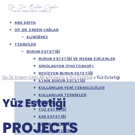
ANA SAYFA
OP. DR. ERDEM ÇAĞLAR
KLINIĞIMIZ
TEDAVILER
BURUN ESTETIĞI
BURUN ESTETIĞI VE MERAK EDILENLER
SIMÜLASYON (PHOTOSHOP)
REVIZYON BURUN ESTETIĞI
Op. Dr. Erdem ÇAĞLAR
>
Projects
>
Yüz Estetiği
>
Yüz Estetiği
ETNIK BURUN ESTETIĞI
KULLANILAN YENI TEKNOLOJILER
KULLANILAN TEKNIKLER
Yüz Estetiği
YÜZ ESTETIĞI
YÜZ ESTETIĞI
KAŞ ESTETIĞI
PROJECTS
YANAK ESTETIĞI
DUDAK ESTETIĞI