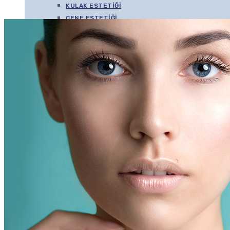
KULAK ESTETIĞI
ÇENE ESTETIĞI
GÖZ KAPAĞI ESTETIĞI
GIDI ESTETIĞI
KBB
KULAK
BURUN
BOĞAZ
BAŞ/BOYUN
ULUSLARARASI HASTA
BILIMSEL ÇALIŞMALAR
MEDYA
VIDEOLAR
İLETIŞIM