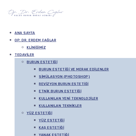
ANA SAYFA
OP. DR. ERDEM ÇAĞLAR
KLINIĞIMIZ
TEDAVILER
BURUN ESTETIĞI
BURUN ESTETIĞI VE MERAK EDILENLER
SIMÜLASYON (PHOTOSHOP)
REVIZYON BURUN ESTETIĞI
ETNIK BURUN ESTETIĞI
KULLANILAN YENI TEKNOLOJILER
KULLANILAN TEKNIKLER
YÜZ ESTETIĞI
YÜZ ESTETIĞI
KAŞ ESTETIĞI
YANAK ESTETIĞI