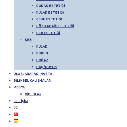
DUDAK ESTETIĞI
KULAK ESTETIĞI
ÇENE ESTETIĞI
GÖZ KAPAĞI ESTETIĞI
GIDI ESTETIĞI
KBB
KULAK
BURUN
BOĞAZ
BAŞ/BOYUN
ULUSLARARASI HASTA
BILIMSEL ÇALIŞMALAR
MEDYA
VIDEOLAR
İLETIŞIM