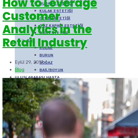
How to Leverage
DUDAK ESTETIĞI
Customer
KULAK ESTETIĞI
ÇENE ESTETIĞI
Analytics in the
GÖZ KAPAĞI ESTETIĞI
GIDI ESTETIĞI
Retail Industry
KBB
KULAK
BURUN
Eylül 29, 2017
BOĞAZ
Blog
BAŞ/BOYUN
ULUSLARARASI HASTA
BILIMSEL ÇALIŞMALAR
MEDYA
VIDEOLAR
İLETIŞIM