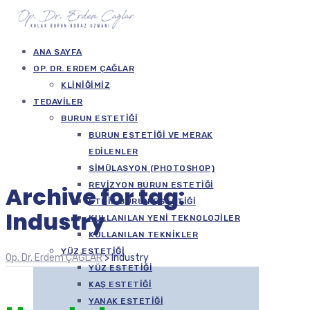
ANA SAYFA
OP. DR. ERDEM ÇAĞLAR
KLINIĞIMIZ
TEDAVILER
BURUN ESTETIĞI
BURUN ESTETIĞI VE MERAK
EDILENLER
SIMÜLASYON (PHOTOSHOP)
REVIZYON BURUN ESTETIĞI
Archive for tag:
ETNIK BURUN ESTETIĞI
Industry
KULLANILAN YENI TEKNOLOJILER
KULLANILAN TEKNIKLER
YÜZ ESTETIĞI
Op. Dr. Erdem ÇAĞLAR
>
Industry
YÜZ ESTETIĞI
KAŞ ESTETIĞI
YANAK ESTETIĞI