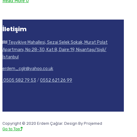
Read More
0
İletişim
Teşvikiye Mahallesi, Sezai Selek Sokak, Murat Polat
Apartmanı, No:28-30, Kat:8, Daire:19, Nişantaşı/Şişli/
İstanbul
erdem_cglr@yahoo.co.uk
0505 582 79 53
/
0552 621 26 99
Copyright © 2020 Erdem Çağlar. Design By Projemed
Go to Top