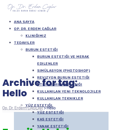
ANA SAYFA
OP. DR. ERDEM ÇAĞLAR
KLINIĞIMIZ
TEDAVILER
BURUN ESTETIĞI
BURUN ESTETIĞI VE MERAK
EDILENLER
SIMÜLASYON (PHOTOSHOP)
REVIZYON BURUN ESTETIĞI
Archive for tag:
ETNIK BURUN ESTETIĞI
Hello
KULLANILAN YENI TEKNOLOJILER
KULLANILAN TEKNIKLER
YÜZ ESTETIĞI
Op. Dr. Erdem ÇAĞLAR
>
Hello
YÜZ ESTETIĞI
KAŞ ESTETIĞI
YANAK ESTETIĞI