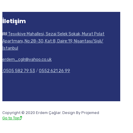
İletişim
Teşvikiye Mahallesi, Sezai Selek Sokak, Murat Polat
Apartmanı, No:28-30, Kat:8, Daire:19, Nişantaşı/Şişli/
İstanbul
erdem_cglr@yahoo.co.uk
0505 582 79 53
/
0552 621 26 99
Copyright © 2020 Erdem Çağlar. Design By Projemed
Go to Top