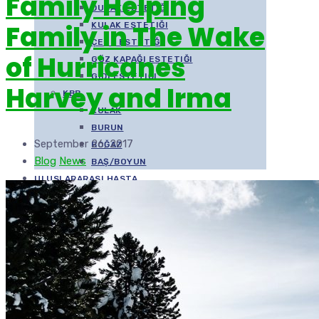
Family Helping
DUDAK ESTETIĞI
Family in The Wake
KULAK ESTETIĞI
ÇENE ESTETIĞI
of Hurricanes
GÖZ KAPAĞI ESTETIĞI
GIDI ESTETIĞI
Harvey and Irma
KBB
KULAK
BURUN
September 26, 2017
BOĞAZ
Blog
News
BAŞ/BOYUN
ULUSLARARASI HASTA
BILIMSEL ÇALIŞMALAR
MEDYA
VIDEOLAR
İLETIŞIM