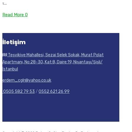
τ...
Read More
0
İletişim
Teşvikiye Mahallesi, Sezai Selek Sokak, Murat Polat
Apartmanı, No:28-30, Kat:8, Daire:19, Nişantaşı/Şişli/
İstanbul
erdem_cglr@yahoo.co.uk
0505 582 79 53
/
0552 621 26 99