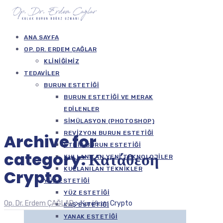
ANA SAYFA
OP. DR. ERDEM ÇAĞLAR
KLINIĞIMIZ
TEDAVILER
BURUN ESTETIĞI
BURUN ESTETIĞI VE MERAK
EDILENLER
SIMÜLASYON (PHOTOSHOP)
REVIZYON BURUN ESTETIĞI
Archive for
ETNIK BURUN ESTETIĞI
category: Κατάθεση
KULLANILAN YENI TEKNOLOJILER
KULLANILAN TEKNIKLER
Crypto
YÜZ ESTETIĞI
YÜZ ESTETIĞI
Op. Dr. Erdem ÇAĞLAR
>
Κατάθεση Crypto
KAŞ ESTETIĞI
YANAK ESTETIĞI