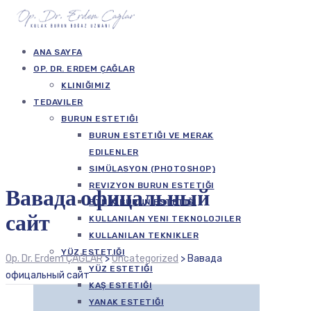
ANA SAYFA
OP. DR. ERDEM ÇAĞLAR
KLINIĞIMIZ
TEDAVILER
BURUN ESTETIĞI
BURUN ESTETIĞI VE MERAK
EDILENLER
SIMÜLASYON (PHOTOSHOP)
REVIZYON BURUN ESTETIĞI
Вавада офицальный
ETNIK BURUN ESTETIĞI
сайт
KULLANILAN YENI TEKNOLOJILER
KULLANILAN TEKNIKLER
YÜZ ESTETIĞI
Op. Dr. Erdem ÇAĞLAR
>
Uncategorized
>
Вавада
YÜZ ESTETIĞI
офицальный сайт
KAŞ ESTETIĞI
YANAK ESTETIĞI