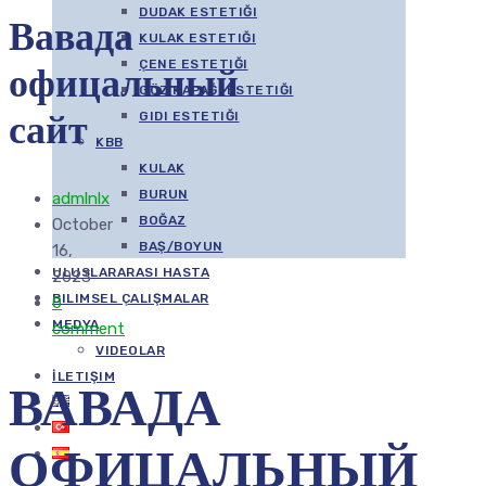
DUDAK ESTETIĞI
Вавада
KULAK ESTETIĞI
офицальный
ÇENE ESTETIĞI
GÖZ KAPAĞI ESTETIĞI
сайт
GIDI ESTETIĞI
KBB
KULAK
BURUN
admlnlx
BOĞAZ
October
BAŞ/BOYUN
16,
ULUSLARARASI HASTA
2023
BILIMSEL ÇALIŞMALAR
0
MEDYA
comment
VIDEOLAR
İLETIŞIM
ВАВАДА
ОФИЦАЛЬНЫЙ