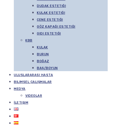
DUDAK ESTETIĞI
KULAK ESTETIĞI
ÇENE ESTETIĞI
GÖZ KAPAĞI ESTETIĞI
GIDI ESTETIĞI
KBB
KULAK
BURUN
BOĞAZ
BAŞ/BOYUN
ULUSLARARASI HASTA
BILIMSEL ÇALIŞMALAR
MEDYA
VIDEOLAR
İLETIŞIM