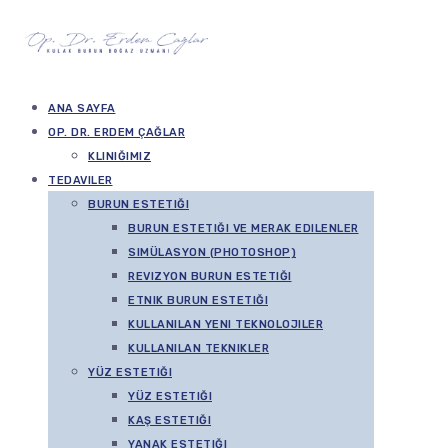
ANA SAYFA
OP. DR. ERDEM ÇAĞLAR
KLINIĞIMIZ
TEDAVILER
BURUN ESTETIĞI
BURUN ESTETIĞI VE MERAK EDILENLER
SIMÜLASYON (PHOTOSHOP)
REVIZYON BURUN ESTETIĞI
ETNIK BURUN ESTETIĞI
KULLANILAN YENI TEKNOLOJILER
KULLANILAN TEKNIKLER
YÜZ ESTETIĞI
YÜZ ESTETIĞI
KAŞ ESTETIĞI
YANAK ESTETIĞI