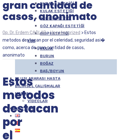
gran cantidad de
DUDAK ESTETIĞI
KULAK ESTETIĞI
casos, anonimato
ÇENE ESTETIĞI
GÖZ KAPAĞI ESTETIĞI
Op. Dr. Erdem ÇAĞLAR
>
Uncategorized
>
Estos
GIDI ESTETIĞI
metodos destacan por el celeridad, seguridad asi�
KBB
como, acerca de gran cantidad de casos,
KULAK
anonimato
BURUN
BOĞAZ
BAŞ/BOYUN
Estos
ULUSLARARASI HASTA
BILIMSEL ÇALIŞMALAR
metodos
MEDYA
VIDEOLAR
destacan
İLETIŞIM
por
el