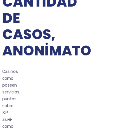
CANTIDAD
DE
CASOS,
ANONIMATO
Casinos
como
poseen
servicios,
puntos
sobre
XP
asi�
como