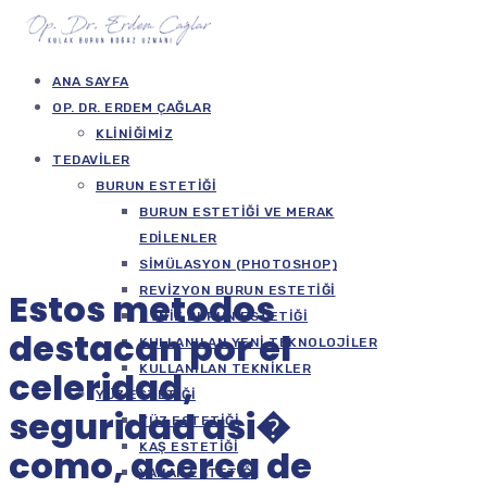
ANA SAYFA
OP. DR. ERDEM ÇAĞLAR
KLINIĞIMIZ
TEDAVILER
BURUN ESTETIĞI
BURUN ESTETIĞI VE MERAK
EDILENLER
SIMÜLASYON (PHOTOSHOP)
REVIZYON BURUN ESTETIĞI
Estos metodos
ETNIK BURUN ESTETIĞI
destacan por el
KULLANILAN YENI TEKNOLOJILER
KULLANILAN TEKNIKLER
celeridad,
YÜZ ESTETIĞI
seguridad asi�
YÜZ ESTETIĞI
KAŞ ESTETIĞI
como, acerca de
YANAK ESTETIĞI