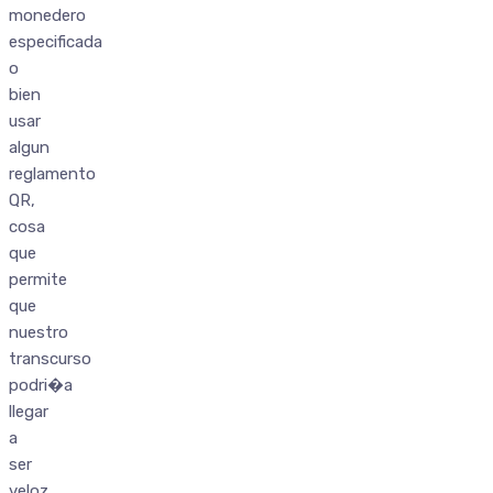
monedero
especificada
o
bien
usar
algun
reglamento
QR,
cosa
que
permite
que
nuestro
transcurso
podri�a
llegar
a
ser
veloz