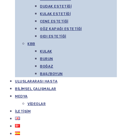
DUDAK ESTETIĞI
KULAK ESTETIĞI
ÇENE ESTETIĞI
GÖZ KAPAĞI ESTETIĞI
GIDI ESTETIĞI
KBB
KULAK
BURUN
BOĞAZ
BAŞ/BOYUN
ULUSLARARASI HASTA
BILIMSEL ÇALIŞMALAR
MEDYA
VIDEOLAR
İLETIŞIM