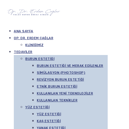
ANA SAYFA
OP. DR. ERDEM ÇAĞLAR
KLINIĞIMIZ
TEDAVILER
BURUN ESTETIĞI
BURUN ESTETIĞI VE MERAK EDILENLER
SIMÜLASYON (PHOTOSHOP)
REVIZYON BURUN ESTETIĞI
ETNIK BURUN ESTETIĞI
KULLANILAN YENI TEKNOLOJILER
KULLANILAN TEKNIKLER
YÜZ ESTETIĞI
YÜZ ESTETIĞI
KAŞ ESTETIĞI
YANAK ESTETIĞI