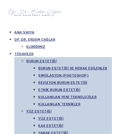
ANA SAYFA
OP. DR. ERDEM ÇAĞLAR
KLINIĞIMIZ
TEDAVILER
BURUN ESTETIĞI
BURUN ESTETIĞI VE MERAK EDILENLER
SIMÜLASYON (PHOTOSHOP)
REVIZYON BURUN ESTETIĞI
ETNIK BURUN ESTETIĞI
KULLANILAN YENI TEKNOLOJILER
KULLANILAN TEKNIKLER
YÜZ ESTETIĞI
YÜZ ESTETIĞI
KAŞ ESTETIĞI
YANAK ESTETIĞI