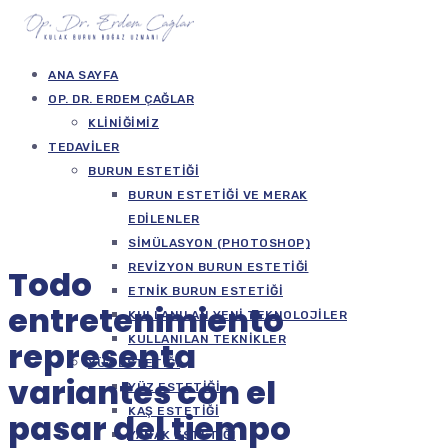
ANA SAYFA
OP. DR. ERDEM ÇAĞLAR
KLINIĞIMIZ
TEDAVILER
BURUN ESTETIĞI
BURUN ESTETIĞI VE MERAK
EDILENLER
SIMÜLASYON (PHOTOSHOP)
REVIZYON BURUN ESTETIĞI
Todo
ETNIK BURUN ESTETIĞI
entretenimiento
KULLANILAN YENI TEKNOLOJILER
KULLANILAN TEKNIKLER
representa
YÜZ ESTETIĞI
variantes con el
YÜZ ESTETIĞI
KAŞ ESTETIĞI
pasar del tiempo
YANAK ESTETIĞI