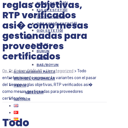
reglas objetivas,
DUDAK ESTETIĞI
KULAK ESTETIĞI
RTP verificados
ÇENE ESTETIĞI
asi� como mesas
GÖZ KAPAĞI ESTETIĞI
GIDI ESTETIĞI
gestionadas para
KBB
proveedores
KULAK
BURUN
certificados
BOĞAZ
BAŞ/BOYUN
Op. Dr. Erdem ÇAĞLAR
>
Uncategorized
>
Todo
ULUSLARARASI HASTA
entretenimiento representa variantes con el pasar
BILIMSEL ÇALIŞMALAR
del tiempo reglas objetivas, RTP verificados asi�
MEDYA
como mesas gestionadas para proveedores
VIDEOLAR
certificados
İLETIŞIM
Todo