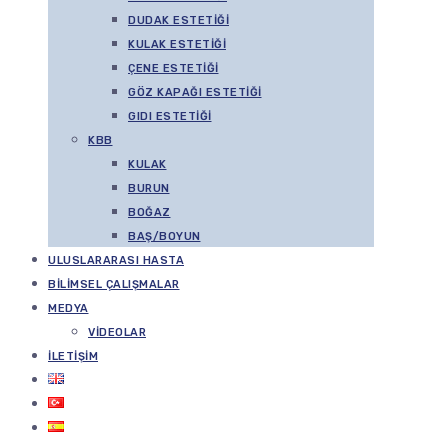
DUDAK ESTETIĞI
KULAK ESTETIĞI
ÇENE ESTETIĞI
GÖZ KAPAĞI ESTETIĞI
GIDI ESTETIĞI
KBB
KULAK
BURUN
BOĞAZ
BAŞ/BOYUN
ULUSLARARASI HASTA
BILIMSEL ÇALIŞMALAR
MEDYA
VIDEOLAR
İLETIŞIM