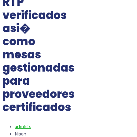
RTP
verificados
asi�
como
mesas
gestionadas
para
proveedores
certificados
admlnlx
Nisan