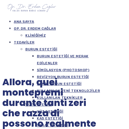
ANA SAYFA
OP. DR. ERDEM ÇAĞLAR
KLINIĞIMIZ
TEDAVILER
BURUN ESTETIĞI
BURUN ESTETIĞI VE MERAK
EDILENLER
SIMÜLASYON (PHOTOSHOP)
REVIZYON BURUN ESTETIĞI
Allora, quei
ETNIK BURUN ESTETIĞI
montepremi
KULLANILAN YENI TEKNOLOJILER
KULLANILAN TEKNIKLER
durante tanti zeri
YÜZ ESTETIĞI
che razza di
YÜZ ESTETIĞI
KAŞ ESTETIĞI
possono realmente
YANAK ESTETIĞI