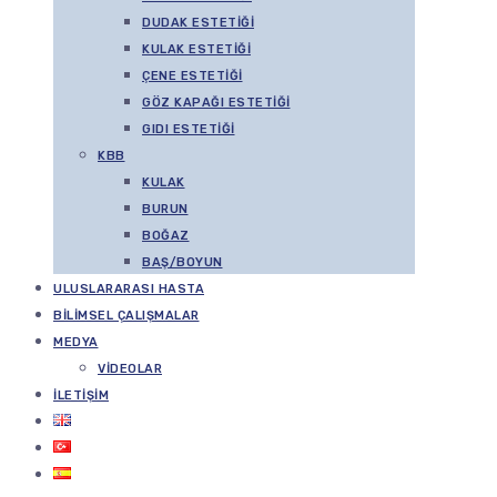
DUDAK ESTETIĞI
KULAK ESTETIĞI
ÇENE ESTETIĞI
GÖZ KAPAĞI ESTETIĞI
GIDI ESTETIĞI
KBB
KULAK
BURUN
BOĞAZ
BAŞ/BOYUN
ULUSLARARASI HASTA
BILIMSEL ÇALIŞMALAR
MEDYA
VIDEOLAR
İLETIŞIM