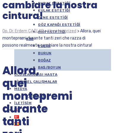
cambiare la nostra
DUDAK ESTETIĞI
KULAK ESTETIĞI
cintura!
ÇENE ESTETIĞI
GÖZ KAPAĞI ESTETIĞI
Op. Dr. Erdem ÇAĞLAR
>
Uncategorized
>
Allora, quei
GIDI ESTETIĞI
montepremi durante tanti zeri che razza di
KBB
possono realmente cambiare la nostra cintura!
KULAK
BURUN
BOĞAZ
Allora,
BAŞ/BOYUN
ULUSLARARASI HASTA
quei
BILIMSEL ÇALIŞMALAR
MEDYA
montepremi
VIDEOLAR
İLETIŞIM
durante
tanti