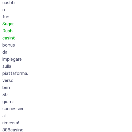
cashb
o
fun
Sugar
Rush
casinò
bonus
da
impiegare
sulla
piattaforma,
verso
ben
30
giorni
successivi
al
rimessa!
888casino