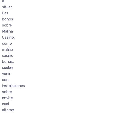
a
situar.
Las
bonos
sobre
Malina
Casino,
como
malina
casino
bonus,
suelen
venir
con
instalaciones
sobre
envite
cual
alteran