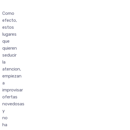
Como
efecto,
estos
lugares
que
quieren
seducir
la
atencion,
empiezan
a
improvisar
ofertas
novedosas
y
no
ha