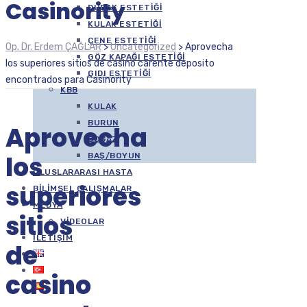
Casinority
DUDAK ESTETIĞI
KULAK ESTETIĞI
ÇENE ESTETIĞI
Op. Dr. Erdem ÇAĞLAR
>
Uncategorized
>
Aprovecha
GÖZ KAPAĞI ESTETIĞI
los superiores sitios de casino carente deposito
GIDI ESTETIĞI
encontrados para Casinority
KBB
KULAK
BURUN
Aprovecha
BOĞAZ
los
BAŞ/BOYUN
ULUSLARARASI HASTA
superiores
BILIMSEL ÇALIŞMALAR
MEDYA
sitios
VIDEOLAR
İLETIŞIM
de
casino