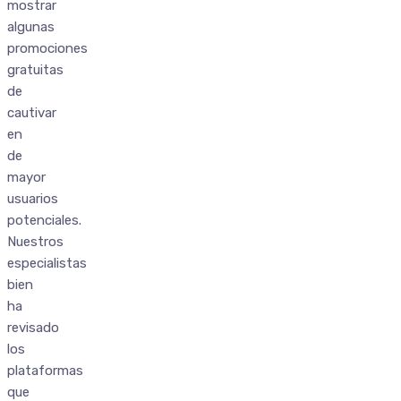
mostrar
algunas
promociones
gratuitas
de
cautivar
en
de
mayor
usuarios
potenciales.
Nuestros
especialistas
bien
ha
revisado
los
plataformas
que