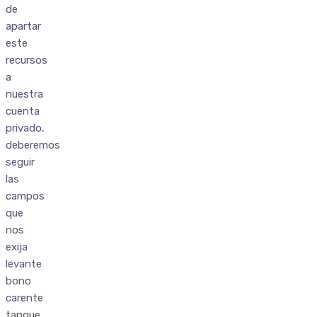
de
apartar
este
recursos
a
nuestra
cuenta
privado,
deberemos
seguir
las
campos
que
nos
exija
levante
bono
carente
tanque