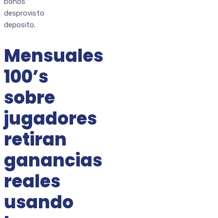
bonos
desprovisto
deposito.
Mensuales
100’s
sobre
jugadores
retiran
ganancias
reales
usando