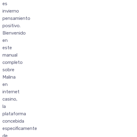
es
invierno
pensamiento
positivo.
Bienvenido
en
este
manual
completo
sobre
Malina
en
internet
casino,
la
plataforma
concebida
especificamente
de