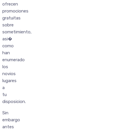
ofrecen
promociones
gratuitas
sobre
sometimiento,
asi�
como
han
enumerado
los
novios
lugares
a
tu
disposicion.
Sin
embargo
antes