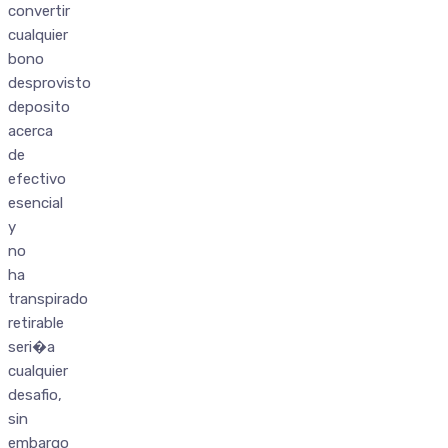
convertir
cualquier
bono
desprovisto
deposito
acerca
de
efectivo
esencial
y
no
ha
transpirado
retirable
seri�a
cualquier
desafio,
sin
embargo