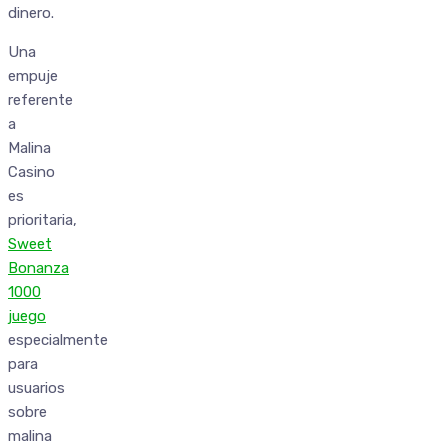
dinero.
Una
empuje
referente
a
Malina
Casino
es
prioritaria,
Sweet
Bonanza
1000
juego
especialmente
para
usuarios
sobre
malina