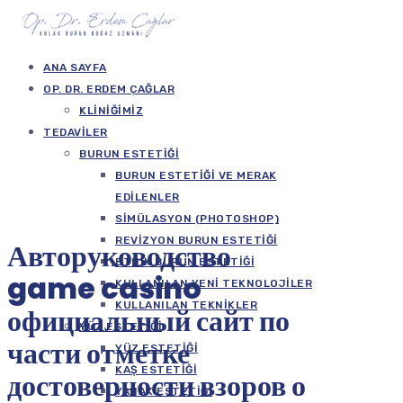
ANA SAYFA
OP. DR. ERDEM ÇAĞLAR
KLINIĞIMIZ
TEDAVILER
BURUN ESTETIĞI
BURUN ESTETIĞI VE MERAK
EDILENLER
SIMÜLASYON (PHOTOSHOP)
REVIZYON BURUN ESTETIĞI
Авторуководство
ETNIK BURUN ESTETIĞI
game casino
KULLANILAN YENI TEKNOLOJILER
KULLANILAN TEKNIKLER
официальный сайт по
YÜZ ESTETIĞI
части отметке
YÜZ ESTETIĞI
KAŞ ESTETIĞI
достоверности взоров о
YANAK ESTETIĞI