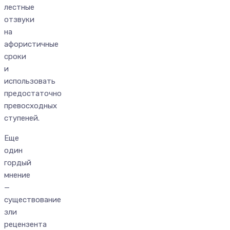
лестные
отзвуки
на
афористичные
сроки
и
использовать
предостаточно
превосходных
ступеней.
Еще
один
гордый
мнение
—
существование
зли
рецензента