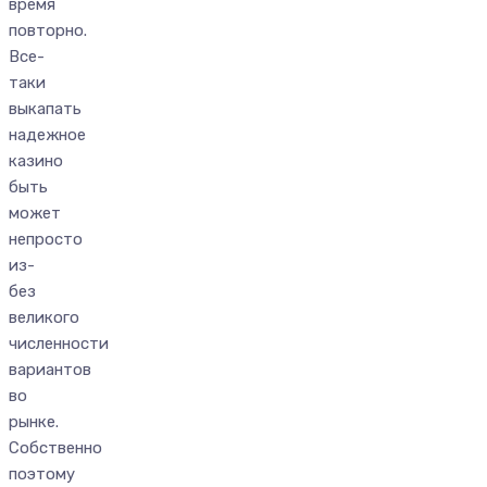
время
повторно.
Все-
таки
выкапать
надежное
казино
быть
может
непросто
из-
без
великого
численности
вариантов
во
рынке.
Собственно
поэтому