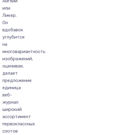
Англии
или
Ликер.
Он
вдобавок
углубится
на
многовариантность
изображений,
оценивая,
делает
предложение
единица
веб-
журнал
широкий
ассортимент
первоклассных
слотов