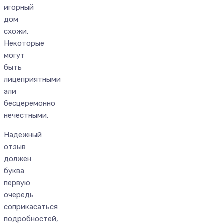
игорный
дом
схожи.
Некоторые
могут
быть
лицеприятными
али
бесцеремонно
нечестными.
Надежный
отзыв
должен
буква
первую
очередь
соприкасаться
подробностей,