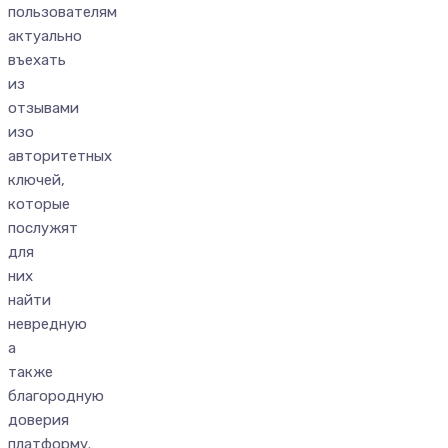
пользователям
актуально
въехать
из
отзывами
изо
авторитетных
ключей,
которые
послужят
для
них
найти
невредную
а
также
благородную
доверия
платформу.