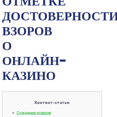
ОТМЕТКЕ
ДОСТОВЕРНОСТ
ВЗОРОВ
О
ОНЛАЙН-
КАЗИНО
Контент-статьи
Суждения юзеров