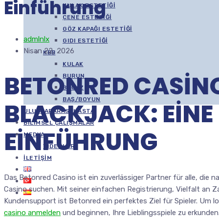
Einführung
KULAK ESTETIĞI
ÇENE ESTETIĞI
GÖZ KAPAĞI ESTETIĞI
admlnlx
GIDI ESTETIĞI
Nisan 22, 2026
KBB
KULAK
BETONRED CASIN
BURUN
BOĞAZ
BAŞ/BOYUN
BLACKJACK: EINE
ULUSLARARASI HASTA
BILIMSEL ÇALIŞMALAR
EINFÜHRUNG
MEDYA
VIDEOLAR
İLETIŞIM
Das Betonred Casino ist ein zuverlässiger Partner für alle, die
Casino suchen. Mit seiner einfachen Registrierung, Vielfalt an
Kundensupport ist Betonred ein perfektes Ziel für Spieler. Um l
casino anmelden
und beginnen, Ihre Lieblingsspiele zu erkunden