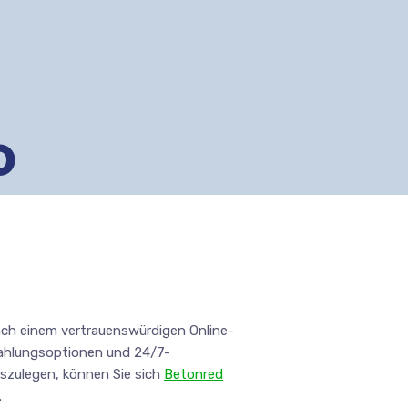
O
 nach einem vertrauenswürdigen Online-
 Zahlungsoptionen und 24/7-
oszulegen, können Sie sich
Betonred
.