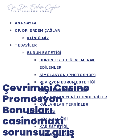
ANA SAYFA
OP. DR. ERDEM ÇAĞLAR
KLINIĞIMIZ
TEDAVILER
BURUN ESTETIĞI
BURUN ESTETIĞI VE MERAK
EDILENLER
SIMÜLASYON (PHOTOSHOP)
REVIZYON BURUN ESTETIĞI
Çevrimiçi Casino
ETNIK BURUN ESTETIĞI
Promosyon
KULLANILAN YENI TEKNOLOJILER
KULLANILAN TEKNIKLER
Bonusları
YÜZ ESTETIĞI
casinomaxi
YÜZ ESTETIĞI
KAŞ ESTETIĞI
sorunsuz giriş
YANAK ESTETIĞI