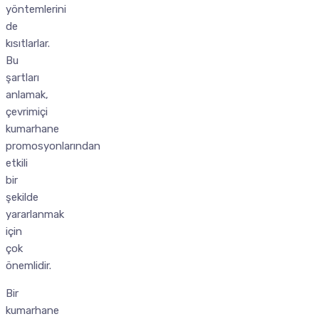
yöntemlerini
de
kısıtlarlar.
Bu
şartları
anlamak,
çevrimiçi
kumarhane
promosyonlarından
etkili
bir
şekilde
yararlanmak
için
çok
önemlidir.
Bir
kumarhane