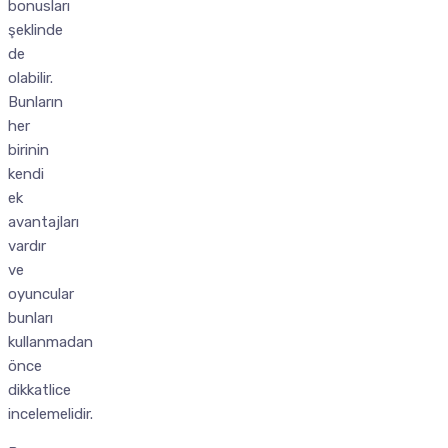
bonusları
şeklinde
de
olabilir.
Bunların
her
birinin
kendi
ek
avantajları
vardır
ve
oyuncular
bunları
kullanmadan
önce
dikkatlice
incelemelidir.