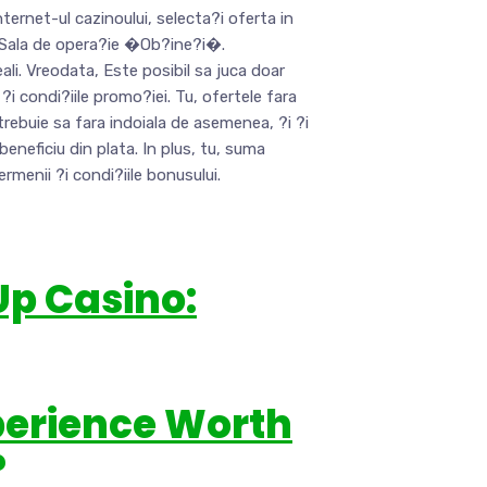
nternet-ul cazinoului, selecta?i oferta in
 Sala de opera?ie �Ob?ine?i�.
i. Vreodata, Este posibil sa juca doar
?i condi?iile promo?iei. Tu, ofertele fara
trebuie sa fara indoiala de asemenea, ?i ?i
 beneficiu din plata. In plus, tu, suma
rmenii ?i condi?iile bonusului.
Up Casino:
xperience Worth
?