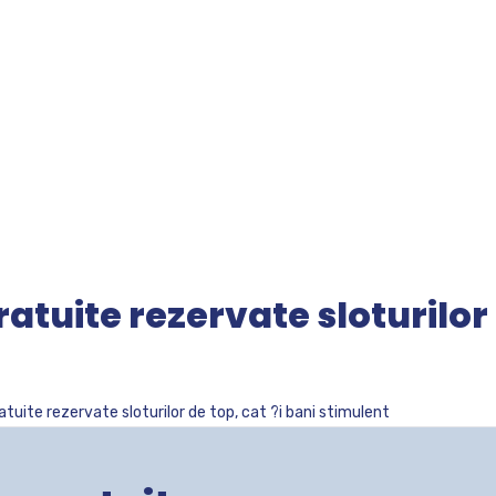
ratuite rezervate sloturilor
tuite rezervate sloturilor de top, cat ?i bani stimulent