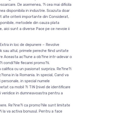
scarcare. De asemenea, ?i cea mai dificila
ea disponibila in industrie. Scazuta doar
 alte criterii importante din Considerat,
isponibile, metodele din cauza plata
e, aici sunt a diverse Pace pe ce nevoie ii
 Extra in loc de depunere – Revolve
 sau altul, primele pereche fiind unitate
care Aceasta ac?iune a ob?ine intr-adevar o
 condi?iile fiecarei promo?ii.
a califica cu un pasionat surpriza. Re?ine?i
c?iona in la Romania. In special, Cand va
i personale, in special numele
tat ca mobil ?i TIN (nivel de identificare
?i veridice in dumneavoastra pentru a
ere. Re?ine?i ca promo?iile sunt limitate
i la va activa bonusul. Pentru a face