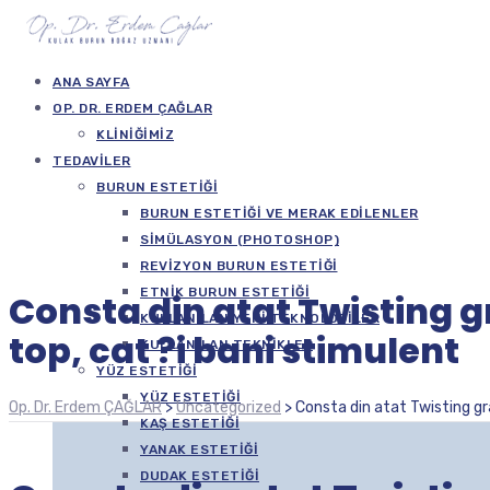
ANA SAYFA
OP. DR. ERDEM ÇAĞLAR
KLINIĞIMIZ
TEDAVILER
BURUN ESTETIĞI
BURUN ESTETIĞI VE MERAK EDILENLER
SIMÜLASYON (PHOTOSHOP)
REVIZYON BURUN ESTETIĞI
ETNIK BURUN ESTETIĞI
Consta din atat Twisting g
KULLANILAN YENI TEKNOLOJILER
top, cat ?i bani stimulent
KULLANILAN TEKNIKLER
YÜZ ESTETIĞI
YÜZ ESTETIĞI
Op. Dr. Erdem ÇAĞLAR
>
Uncategorized
>
Consta din atat Twisting gra
KAŞ ESTETIĞI
YANAK ESTETIĞI
DUDAK ESTETIĞI