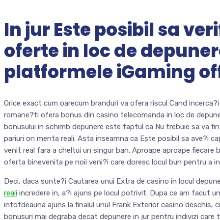
In jur Este posibil sa veri
oferte in loc de depuner
platformele iGaming o
Orice exact cum oarecum branduri va ofera riscul Cand incerca?
romane?ti ofera bonus din casino telecomanda in loc de depuner
bonusului in schimb depunere este faptul ca Nu trebuie sa va fin
pariuri on menta reali. Asta inseamna ca Este posibil sa ave?i ca
venit real fara a cheltui un singur ban. Aproape aproape fiecare
oferta binevenita pe noii veni?i care doresc locul bun pentru a in
Deci, daca sunte?i Cautarea unui Extra de casino in locul depun
reali
incredere in, a?i ajuns pe locul potrivit. Dupa ce am facut u
intotdeauna ajuns la finalul unul Frank Exterior casino deschis, c
bonusuri mai degraba decat depunere in jur pentru indivizi care tre