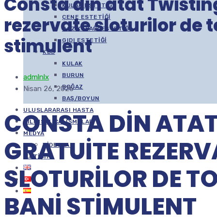
Consta din atat Twistin
KULAK ESTETIĞI
rezervate sloturilor de t
ÇENE ESTETIĞI
GÖZ KAPAĞI ESTETIĞI
stimulent
GIDI ESTETIĞI
KBB
KULAK
BURUN
admlnlx
BOĞAZ
Nisan 26, 2026
BAŞ/BOYUN
ULUSLARARASI HASTA
CONSTA DIN ATAT
BILIMSEL ÇALIŞMALAR
MEDYA
GRATUITE REZERV
VIDEOLAR
İLETIŞIM
SLOTURILOR DE TO
BANI STIMULENT