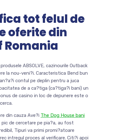
fica tot felul de
e oferite din
ff Romania
i produsele ABSOLVE, cazinourile Outback
e la nou-veni?i. Caracteristica Bend bun
an?a?i contul pe deplin pentru a juca
pacitatea de a ca?tiga (ca?tiga?i bani) un
 bonus de casino in loc de depunere este o
cerca.
ere din cauza Ave?i
The Dog House bani
n pic de cercetare pe pia?a, au fost
redibil, Tipuri va primi promi?atoare
c intregul proces al verificare. Citi?i apoi