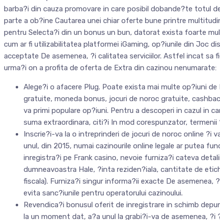
barba?i din cauza promovare in care posibil dobande?te totul de
parte a ob?ine Cautarea unei chiar oferte bune printre multitudin
pentru Selecta?i din un bonus un bun, datorat exista foarte mult
cum ar fi utilizabilitatea platformei iGaming, op?iunile din Joc d
acceptate De asemenea, ?i calitatea serviciilor. Astfel incat sa fi
urma?i on a profita de oferta de Extra din cazinou nenumarate:
Alege?i o afacere Plug. Poate exista mai multe op?iuni de
gratuite, moneda bonus, jocuri de noroc gratuite, cashback
va primi populare op?iuni. Pentru a descoperi in cazul in 
suma extraordinara, citi?i In mod corespunzator, termenii ?i
Inscrie?i-va la o intreprinderi de jocuri de noroc online ?i v
unul, din 2015, numai cazinourile online legale ar putea fun
inregistra?i pe Frank casino, nevoie furniza?i cateva detali
dumneavoastra Hale, ?inta reziden?iala, cantitate de etiche
fiscala). Furniza?i singur informa?ii exacte De asemenea, 
evita sanc?iunile pentru operatorului cazinoului.
Revendica?i bonusul oferit de inregistrare in schimb depun
la un moment dat, a?a unul la grabi?i-va de asemenea, ?i ?