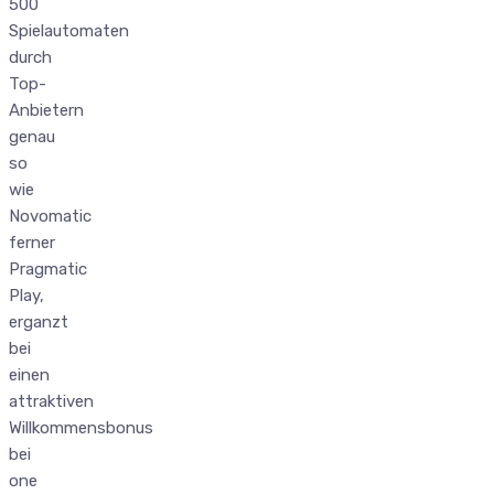
500
Spielautomaten
durch
Top-
Anbietern
genau
so
wie
Novomatic
ferner
Pragmatic
Play,
erganzt
bei
einen
attraktiven
Willkommensbonus
bei
one