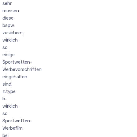
sehr
mussen
diese
bspw.
zusichern,
wirklich
so
einige
Sportwetten-
Werbevorschriften
eingehalten
sind,
z.type
b.
wirklich
so
Sportwetten-
Werbefilm
bei