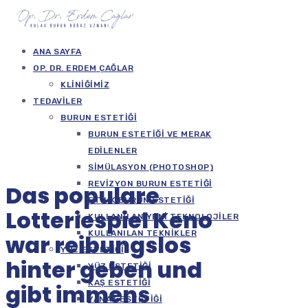
ANA SAYFA
OP. DR. ERDEM ÇAĞLAR
KLINIĞIMIZ
TEDAVILER
BURUN ESTETIĞI
BURUN ESTETIĞI VE MERAK
EDILENLER
SIMÜLASYON (PHOTOSHOP)
REVIZYON BURUN ESTETIĞI
Das populare
ETNIK BURUN ESTETIĞI
Lotteriespiel Keno
KULLANILAN YENI TEKNOLOJILER
KULLANILAN TEKNIKLER
war reibungslos
YÜZ ESTETIĞI
hinter geben und
YÜZ ESTETIĞI
KAŞ ESTETIĞI
gibt immens
YANAK ESTETIĞI