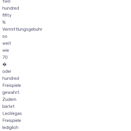
two
hundred
fifity
%
Vermittlungsgebuhr
so
weit
wie
70
�
oder
hundred
Freispiele
gewahrt.
Zudem
bietet
LeoVegas
Freispiele
lediglich