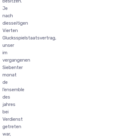
besitzen.
Je
nach
diesseitigen
Vierten
Glucksspielstaatsvertrag,
unser
im
vergangenen
Siebenter
monat
de
l’ensemble
des
jahres
bei
Verdienst
getreten
war,