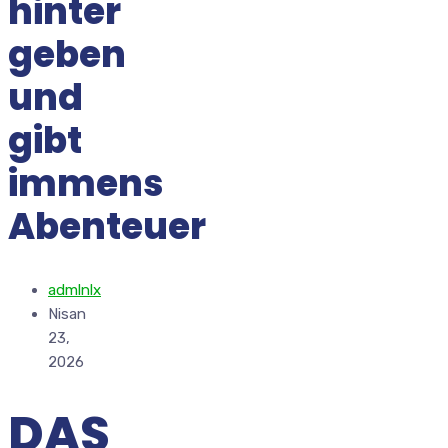
hinter
geben
und
gibt
immens
Abenteuer
admlnlx
Nisan
23,
2026
DAS