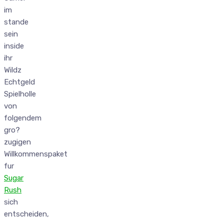
im
stande
sein
inside
ihr
Wildz
Echtgeld
Spielholle
von
folgendem
gro?
zugigen
Willkommenspaket
fur
Sugar
Rush
sich
entscheiden,