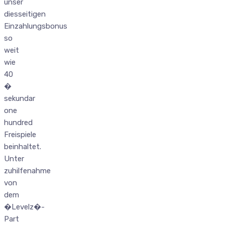
unser
diesseitigen
Einzahlungsbonus
so
weit
wie
40
�
sekundar
one
hundred
Freispiele
beinhaltet.
Unter
zuhilfenahme
von
dem
�Levelz�-
Part