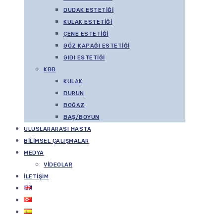
DUDAK ESTETIĞI
KULAK ESTETIĞI
ÇENE ESTETIĞI
GÖZ KAPAĞI ESTETIĞI
GIDI ESTETIĞI
KBB
KULAK
BURUN
BOĞAZ
BAŞ/BOYUN
ULUSLARARASI HASTA
BILIMSEL ÇALIŞMALAR
MEDYA
VIDEOLAR
İLETIŞIM