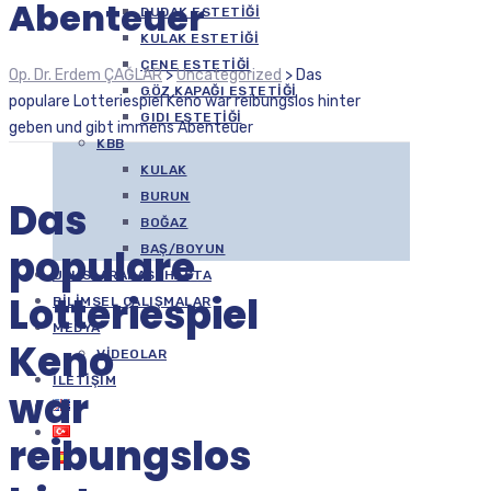
Abenteuer
DUDAK ESTETIĞI
KULAK ESTETIĞI
ÇENE ESTETIĞI
Op. Dr. Erdem ÇAĞLAR
>
Uncategorized
>
Das
GÖZ KAPAĞI ESTETIĞI
populare Lotteriespiel Keno war reibungslos hinter
GIDI ESTETIĞI
geben und gibt immens Abenteuer
KBB
KULAK
BURUN
Das
BOĞAZ
populare
BAŞ/BOYUN
ULUSLARARASI HASTA
Lotteriespiel
BILIMSEL ÇALIŞMALAR
MEDYA
Keno
VIDEOLAR
İLETIŞIM
war
reibungslos