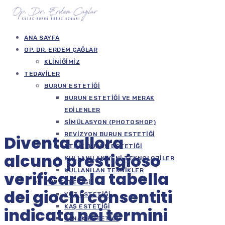
ANA SAYFA
OP. DR. ERDEM ÇAĞLAR
KLINIĞIMIZ
TEDAVILER
BURUN ESTETIĞI
BURUN ESTETIĞI VE MERAK
EDILENLER
SIMÜLASYON (PHOTOSHOP)
REVIZYON BURUN ESTETIĞI
Diventa allora
ETNIK BURUN ESTETIĞI
alcuno prestigioso
KULLANILAN YENI TEKNOLOJILER
KULLANILAN TEKNIKLER
verificare la tabella
YÜZ ESTETIĞI
dei giochi consentiti
YÜZ ESTETIĞI
KAŞ ESTETIĞI
indicata nei termini
YANAK ESTETIĞI