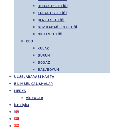
DUDAK ESTETIĞI
KULAK ESTETIĞI
ÇENE ESTETIĞI
GÖZ KAPAĞI ESTETIĞI
GIDI ESTETIĞI
KBB
KULAK
BURUN
BOĞAZ
BAŞ/BOYUN
ULUSLARARASI HASTA
BILIMSEL ÇALIŞMALAR
MEDYA
VIDEOLAR
İLETIŞIM