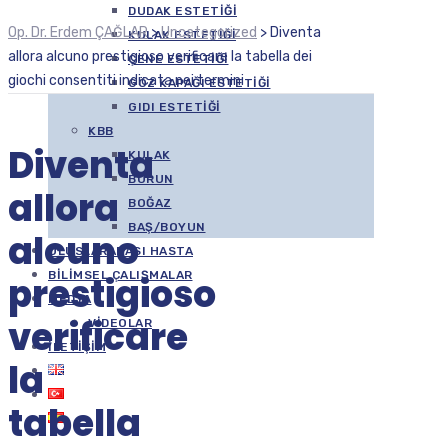
DUDAK ESTETIĞI
Op. Dr. Erdem ÇAĞLAR
>
Uncategorized
>
Diventa
KULAK ESTETIĞI
allora alcuno prestigioso verificare la tabella dei
ÇENE ESTETIĞI
giochi consentiti indicata nei termini
GÖZ KAPAĞI ESTETIĞI
GIDI ESTETIĞI
KBB
Diventa
KULAK
BURUN
allora
BOĞAZ
BAŞ/BOYUN
alcuno
ULUSLARARASI HASTA
BILIMSEL ÇALIŞMALAR
prestigioso
MEDYA
verificare
VIDEOLAR
İLETIŞIM
la
tabella