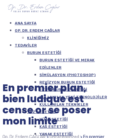
ANA SAYFA
OP. DR. ERDEM ÇAĞLAR
KLINIĞIMIZ
TEDAVILER
BURUN ESTETIĞI
BURUN ESTETIĞI VE MERAK
EDILENLER
SIMÜLASYON (PHOTOSHOP)
REVIZYON BURUN ESTETIĞI
En premier plan,
ETNIK BURUN ESTETIĞI
bien ludique est
KULLANILAN YENI TEKNOLOJILER
KULLANILAN TEKNIKLER
cense or se poser
YÜZ ESTETIĞI
mon limite
YÜZ ESTETIĞI
KAŞ ESTETIĞI
YANAK ESTETIĞI
Op. Dr. Erdem ÇAĞLAR
>
Uncategorized
>
En premier