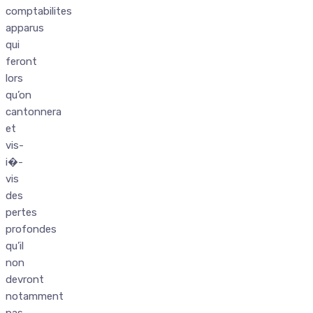
comptabilites
apparus
qui
feront
lors
qu’on
cantonnera
et
vis-
i�-
vis
des
pertes
profondes
qu’il
non
devront
notamment
pas