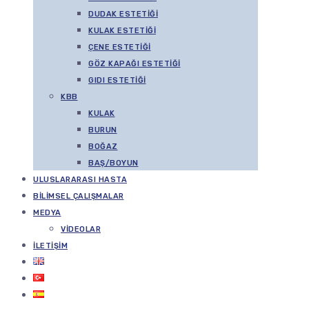
DUDAK ESTETIĞI
KULAK ESTETIĞI
ÇENE ESTETIĞI
GÖZ KAPAĞI ESTETIĞI
GIDI ESTETIĞI
KBB
KULAK
BURUN
BOĞAZ
BAŞ/BOYUN
ULUSLARARASI HASTA
BILIMSEL ÇALIŞMALAR
MEDYA
VIDEOLAR
İLETIŞIM