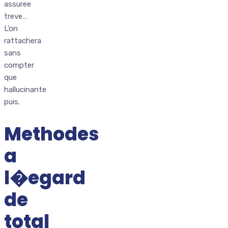
assuree
treve…
L’on
rattachera
sans
compter
que
hallucinante
puis.
Methodes
a
l�egard
de
total