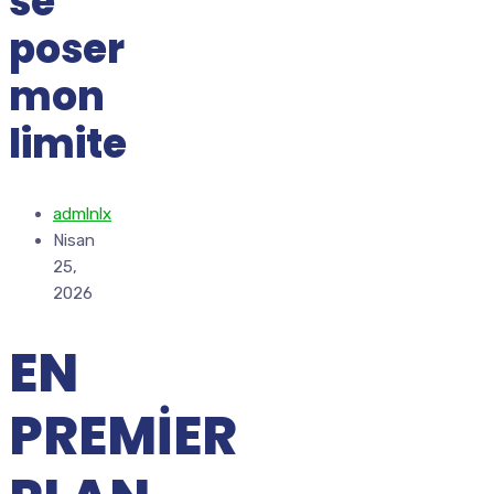
se
poser
mon
limite
admlnlx
Nisan
25,
2026
EN
PREMIER