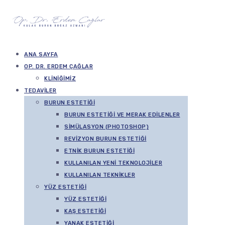
ANA SAYFA
OP. DR. ERDEM ÇAĞLAR
KLINIĞIMIZ
TEDAVILER
BURUN ESTETIĞI
BURUN ESTETIĞI VE MERAK EDILENLER
SIMÜLASYON (PHOTOSHOP)
REVIZYON BURUN ESTETIĞI
ETNIK BURUN ESTETIĞI
KULLANILAN YENI TEKNOLOJILER
KULLANILAN TEKNIKLER
YÜZ ESTETIĞI
YÜZ ESTETIĞI
KAŞ ESTETIĞI
YANAK ESTETIĞI