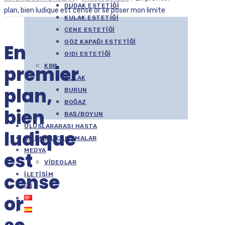
DUDAK ESTETIĞI
plan, bien ludique est cense or se poser mon limite
KULAK ESTETIĞI
ÇENE ESTETIĞI
GÖZ KAPAĞI ESTETIĞI
En
GIDI ESTETIĞI
premier
KBB
KULAK
plan,
BURUN
BOĞAZ
bien
BAŞ/BOYUN
ULUSLARARASI HASTA
ludique
BILIMSEL ÇALIŞMALAR
MEDYA
est
VIDEOLAR
cense
İLETIŞIM
or