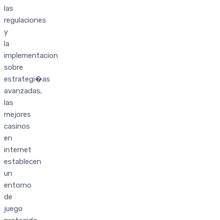
las
regulaciones
y
la
implementacion
sobre
estrategi�as
avanzadas,
las
mejores
casinos
en
internet
establecen
un
entorno
de
juego