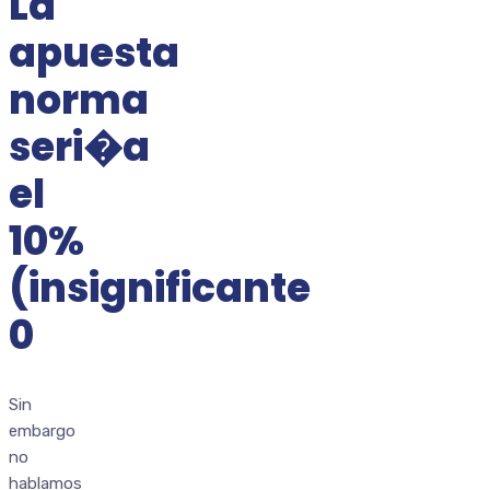
La
apuesta
norma
seri�a
el
10%
(insignificante
0
Sin
embargo
no
hablamos