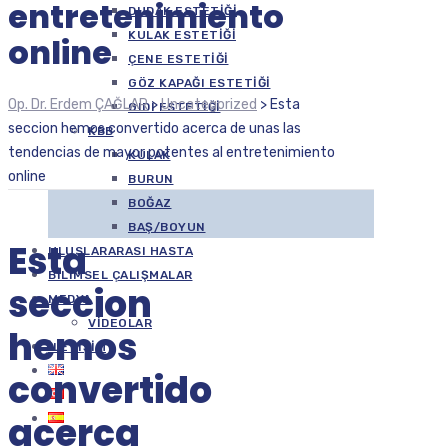
entretenimiento
DUDAK ESTETIĞI
KULAK ESTETIĞI
online
ÇENE ESTETIĞI
GÖZ KAPAĞI ESTETIĞI
Op. Dr. Erdem ÇAĞLAR
>
Uncategorized
>
Esta
GIDI ESTETIĞI
seccion hemos convertido acerca de unas las
KBB
tendencias de mayor potentes al entretenimiento
KULAK
online
BURUN
BOĞAZ
BAŞ/BOYUN
Esta
ULUSLARARASI HASTA
BILIMSEL ÇALIŞMALAR
seccion
MEDYA
VIDEOLAR
hemos
İLETIŞIM
convertido
acerca