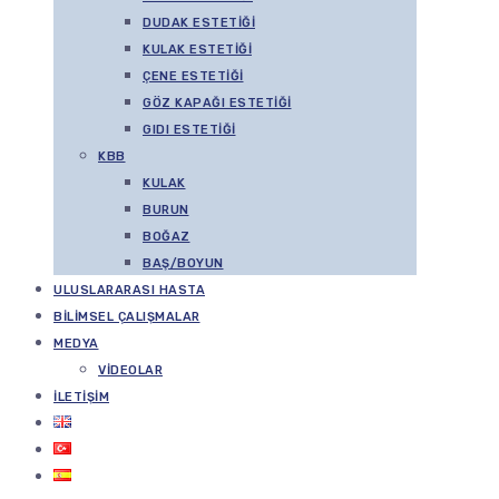
DUDAK ESTETIĞI
KULAK ESTETIĞI
ÇENE ESTETIĞI
GÖZ KAPAĞI ESTETIĞI
GIDI ESTETIĞI
KBB
KULAK
BURUN
BOĞAZ
BAŞ/BOYUN
ULUSLARARASI HASTA
BILIMSEL ÇALIŞMALAR
MEDYA
VIDEOLAR
İLETIŞIM