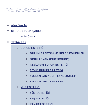
ANA SAYFA
OP. DR. ERDEM ÇAĞLAR
KLINIĞIMIZ
TEDAVILER
BURUN ESTETIĞI
BURUN ESTETIĞI VE MERAK EDILENLER
SIMÜLASYON (PHOTOSHOP)
REVIZYON BURUN ESTETIĞI
ETNIK BURUN ESTETIĞI
KULLANILAN YENI TEKNOLOJILER
KULLANILAN TEKNIKLER
YÜZ ESTETIĞI
YÜZ ESTETIĞI
KAŞ ESTETIĞI
YANAK ESTETIĞI