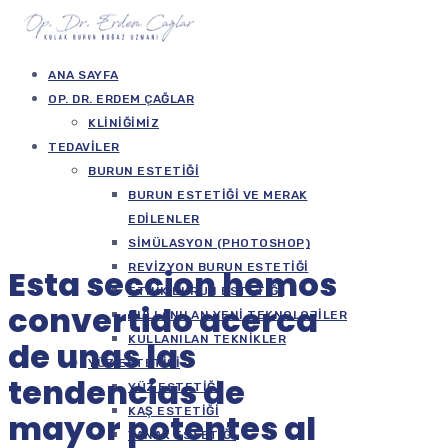
ANA SAYFA
OP. DR. ERDEM ÇAĞLAR
KLINIĞIMIZ
TEDAVILER
BURUN ESTETIĞI
BURUN ESTETIĞI VE MERAK
EDILENLER
SIMÜLASYON (PHOTOSHOP)
REVIZYON BURUN ESTETIĞI
Esta seccion hemos
ETNIK BURUN ESTETIĞI
convertido acerca
KULLANILAN YENI TEKNOLOJILER
KULLANILAN TEKNIKLER
de unas las
YÜZ ESTETIĞI
tendencias de
YÜZ ESTETIĞI
KAŞ ESTETIĞI
mayor potentes al
YANAK ESTETIĞI