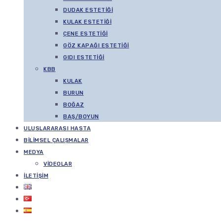
DUDAK ESTETIĞI
KULAK ESTETIĞI
ÇENE ESTETIĞI
GÖZ KAPAĞI ESTETIĞI
GIDI ESTETIĞI
KBB
KULAK
BURUN
BOĞAZ
BAŞ/BOYUN
ULUSLARARASI HASTA
BILIMSEL ÇALIŞMALAR
MEDYA
VIDEOLAR
İLETIŞIM