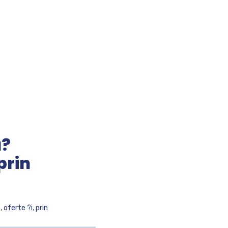
a?
prin
oferte ?i, prin