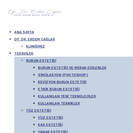
ANA SAYFA
OP. DR. ERDEM ÇAĞLAR
KLINIĞIMIZ
TEDAVILER
BURUN ESTETIĞI
BURUN ESTETIĞI VE MERAK EDILENLER
SIMÜLASYON (PHOTOSHOP)
REVIZYON BURUN ESTETIĞI
ETNIK BURUN ESTETIĞI
KULLANILAN YENI TEKNOLOJILER
KULLANILAN TEKNIKLER
YÜZ ESTETIĞI
YÜZ ESTETIĞI
KAŞ ESTETIĞI
YANAK ESTETIĞI