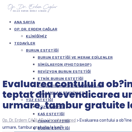
ANA SAYFA
OP. DR. ERDEM ÇAĞLAR
KLINIĞIMIZ
TEDAVILER
BURUN ESTETIĞI
BURUN ESTETIĞI VE MERAK EDILENLER
SIMÜLASYON (PHOTOSHOP)
REVIZYON BURUN ESTETIĞI
ETNIK BURUN ESTETIĞI
Evaluarea contului a ob?i
KULLANILAN YENI TEKNOLOJILER
teptat din revendicarea un
KULLANILAN TEKNIKLER
YÜZ ESTETIĞI
urmare, tambur gratuite l
YÜZ ESTETIĞI
KAŞ ESTETIĞI
Op. Dr. Erdem ÇAĞLAR
>
Uncategorized
>
Evaluarea contului a ob?in
YANAK ESTETIĞI
urmare, tambur gratuite la lua?i
DUDAK ESTETIĞI