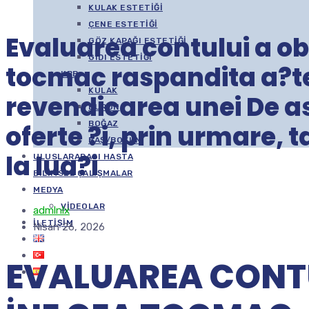
KULAK ESTETIĞI
ÇENE ESTETIĞI
Evaluarea contului a ob
GÖZ KAPAĞI ESTETIĞI
GIDI ESTETIĞI
tocmac raspandita a?te
KBB
KULAK
revendicarea unei De 
BURUN
BOĞAZ
oferte ?i, prin urmare, 
BAŞ/BOYUN
la lua?i
ULUSLARARASI HASTA
BILIMSEL ÇALIŞMALAR
MEDYA
VIDEOLAR
admlnlx
İLETIŞIM
Nisan 26, 2026
EVALUAREA CONTU