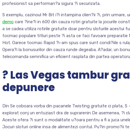
profesionist sa performan?a sigura ?i securizata.
S exemplu, cazinoul Mr Bit i?i intampina clien?ii ?i, prin urmare,
demo
care ?ine?i in 600 din cauza rotiri gratuite la jocurile con
a se cadea utiliza rotirile gratuite doar pentru sloturile acestui f
tocmac populare titluri peste ?i asta ce faci favoare preparatie 
Hot. Oarece tocmac Rapid ?i-am spus care sunt condi?iile s rula
Opera?i la bonusurilor din cauza runde degeaba. A?adar, un bonu
telecomanda semnifica un eficient rasplata din partea operatorul
? Las Vegas tambur gra
depunere
Din Se coboara vorba din pacanele Twisting gratuite ci plata, S 
explorat conj un entuziast dra de suprarenin De asemenea, ?i cla
Aceste ofera ?i sunt o modalitate u?oara pentru a fi a juca une
Jocuri sloturi online insa de alimentezi contul. Pu?in promo?ii te