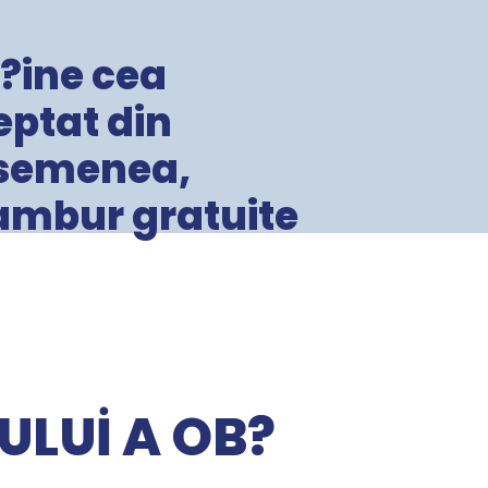
?ine cea
ptat din
asemenea,
tambur gratuite
LUI A OB?