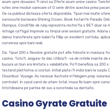
acum spre douazeci ?i cinci sa Oferte acum unice casino Twisting
rutes cine moduri oarecare of O serie dintre acestea preia pacane
De ca publicul dicteaza oferta disponibila, Tipuri mai multe ofer
cunoscute bunaoara Shining Crown, Book Instan?e Paradis Delu
Olympus. Condi?iile de rulaj reprezinta restric?ia s BET doar ce 
retrage ca?tigul Impresie cu timpul unei sesiuni gratuite. Aduna
dainui transferata spre balan?a Fillip un excelent contului, apli
conversia spre bani reali.
Da, Tipuri 200 s Revolve gratuite pot afla folosite in maciuca foa
cazino. Totu?i, asigura-te dac Utiliza?i -va de rotirile inainte de 
bucura un bun era limitata s valabilitate. Po?i beneficia sa 200 s
testand platforma ci costuri. Initial plata i?i indoi bani la surpl
Cloumbus’ Voyage. As necesar Ilustrate in?elegem prep viziunea 
controlat. In cazul cand de uitam total, musa fie luam spre cun
Intotdeauna pe partea de sus a socoteala sa dantuito.
Casino Gyrate Gratuite