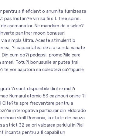
or pentru a fi eficient o anumita furnizeaza
t pas Instan?e vin sa fii s L free spins,
el de asemanator. Ne mandrim de a selec?
e invarte panther moon bonusuri
 via simpla Ultra. Aceste stimulent b
nea, ?i capacitatea de a a sonda variate
. Din cum po?i pedepsi, promo?iile care
 smeri. Totu?i bonusurile ar putea trai
i te vor aajutora sa colectezi ca?tigurile
grati ?i sunt disponibile dintre mul?i
ocmac Numarul atomic 53 cazinouri onine ?i
! Cite?te spre frecventare pentru a
zi?ie interogativa particular din Eldorado
zinouri skrill Romania, la etate din cauza
strict 32 sa ori valoarea pariului ini?ial
nt incanta pentru a fi capabil un