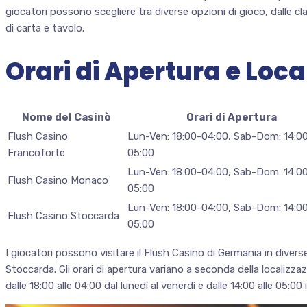
giocatori possono scegliere tra diverse opzioni di gioco, dalle c
di carta e tavolo.
Orari di Apertura e Loca
Nome del Casinò
Orari di Apertura
Flush Casino
Lun-Ven: 18:00-04:00, Sab-Dom: 14:0
Francoforte
05:00
Lun-Ven: 18:00-04:00, Sab-Dom: 14:0
Flush Casino Monaco
05:00
Lun-Ven: 18:00-04:00, Sab-Dom: 14:0
Flush Casino Stoccarda
05:00
I giocatori possono visitare il Flush Casino di Germania in diver
Stoccarda. Gli orari di apertura variano a seconda della localizza
dalle 18:00 alle 04:00 dal lunedì al venerdì e dalle 14:00 alle 05:00