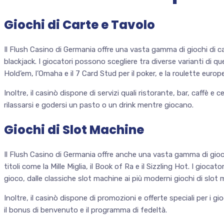
Giochi di Carte e Tavolo
Il Flush Casino di Germania offre una vasta gamma di giochi di ca
blackjack. I giocatori possono scegliere tra diverse varianti di q
Hold’em, l’Omaha e il 7 Card Stud per il poker, e la roulette europ
Inoltre, il casinò dispone di servizi quali ristorante, bar, caffè 
rilassarsi e godersi un pasto o un drink mentre giocano.
Giochi di Slot Machine
Il Flush Casino di Germania offre anche una vasta gamma di giochi
titoli come la Mille Miglia, il Book of Ra e il Sizzling Hot. I gioca
gioco, dalle classiche slot machine ai più moderni giochi di slot
Inoltre, il casinò dispone di promozioni e offerte speciali per i 
il bonus di benvenuto e il programma di fedeltà.