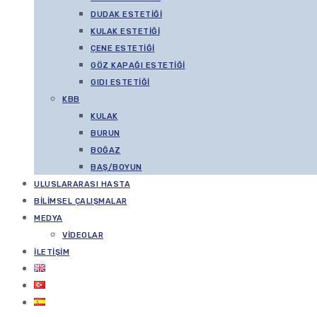
DUDAK ESTETIĞI
KULAK ESTETIĞI
ÇENE ESTETIĞI
GÖZ KAPAĞI ESTETIĞI
GIDI ESTETIĞI
KBB
KULAK
BURUN
BOĞAZ
BAŞ/BOYUN
ULUSLARARASI HASTA
BILIMSEL ÇALIŞMALAR
MEDYA
VIDEOLAR
İLETIŞIM