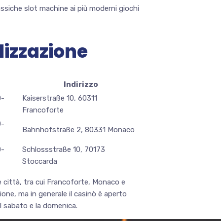
lassiche slot machine ai più moderni giochi
lizzazione
Indirizzo
0-
Kaiserstraße 10, 60311
Francoforte
0-
Bahnhofstraße 2, 80331 Monaco
0-
Schlossstraße 10, 70173
Stoccarda
se città, tra cui Francoforte, Monaco e
zione, ma in generale il casinò è aperto
 il sabato e la domenica.