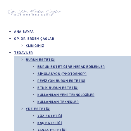
ANA SAYFA
OP. DR. ERDEM ÇAĞLAR
KLINIĞIMIZ
TEDAVILER
BURUN ESTETIĞI
BURUN ESTETIĞI VE MERAK EDILENLER
SIMÜLASYON (PHOTOSHOP)
REVIZYON BURUN ESTETIĞI
ETNIK BURUN ESTETIĞI
KULLANILAN YENI TEKNOLOJILER
KULLANILAN TEKNIKLER
YÜZ ESTETIĞI
YÜZ ESTETIĞI
KAŞ ESTETIĞI
YANAK ESTETIĞI