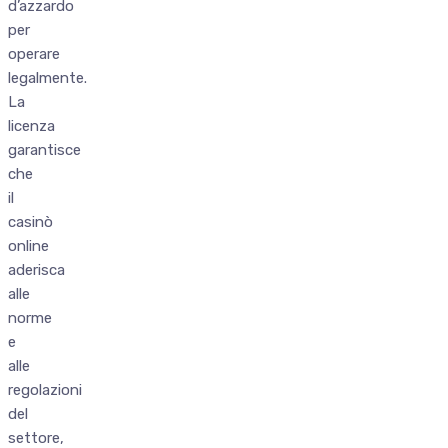
d’azzardo
per
operare
legalmente.
La
licenza
garantisce
che
il
casinò
online
aderisca
alle
norme
e
alle
regolazioni
del
settore,