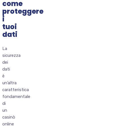
come
proteggere
i
tuoi
dati
La
sicurezza
dei
dati
è
un’altra
caratteristica
fondamentale
di
un
casinò
online