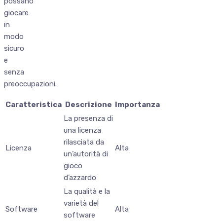
possano
giocare
in
modo
sicuro
e
senza
preoccupazioni.
Caratteristica
Descrizione
Importanza
La presenza di
una licenza
rilasciata da
Licenza
Alta
un’autorità di
gioco
d’azzardo
La qualità e la
varietà del
Software
Alta
software