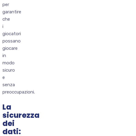
per
garantire
che
i
giocatori
possano
giocare
in
modo
sicuro
e
senza
preoccupazioni.
La
sicurezza
dei
dati: