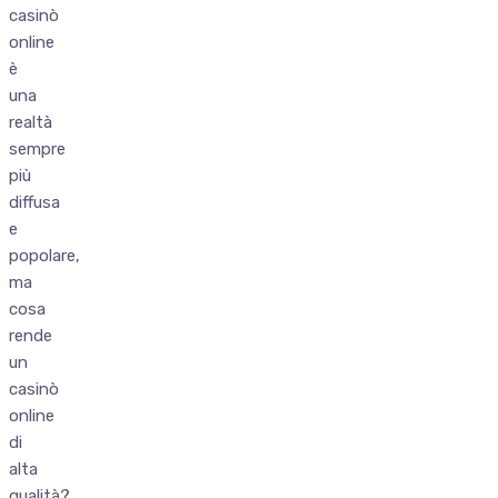
casinò
online
è
una
realtà
sempre
più
diffusa
e
popolare,
ma
cosa
rende
un
casinò
online
di
alta
qualità?