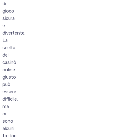
di
gioco
sicura
e
divertente.
La
scelta
del
casinò
online
giusto
può
essere
difficile,
ma
ci
sono
alcuni
fattori