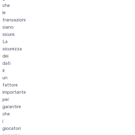
che
le
transazioni
siano
sicure.
La
sicurezza
dei
dati
è
un
fattore
importante
per
garantire
che
i
giocatori