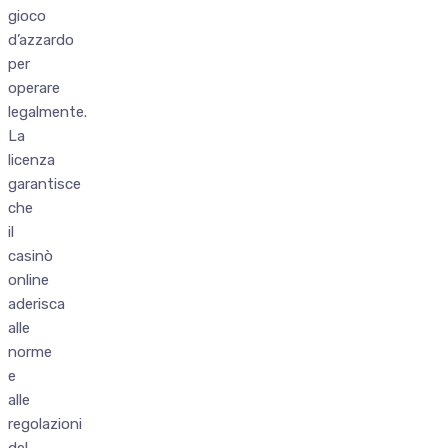
gioco
d’azzardo
per
operare
legalmente.
La
licenza
garantisce
che
il
casinò
online
aderisca
alle
norme
e
alle
regolazioni
del