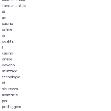
fondamentale
di
un
casinò
online
di
qualità.
I
casinò
online
devono
utilizzare
tecnologie
di
sicurezza
avanzate
per
proteggere