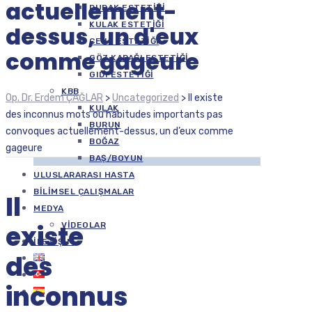
actuellement-
DUDAK ESTETIĞI
KULAK ESTETIĞI
dessus, un d'eux
ÇENE ESTETIĞI
comme gageure
GÖZ KAPAĞI ESTETIĞI
GIDI ESTETIĞI
KBB
Op. Dr. Erdem ÇAĞLAR
>
Uncategorized
>
Il existe
KULAK
des inconnus mots ou habitudes importants pas
BURUN
convoques actuellement-dessus, un d’eux comme
BOĞAZ
gageure
BAŞ/BOYUN
ULUSLARARASI HASTA
BILIMSEL ÇALIŞMALAR
Il
MEDYA
existe
VIDEOLAR
İLETIŞIM
des
inconnus