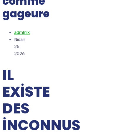
comme
gageure
admlnlx
Nisan
25,
2026
IL
EXISTE
DES
INCONNUS