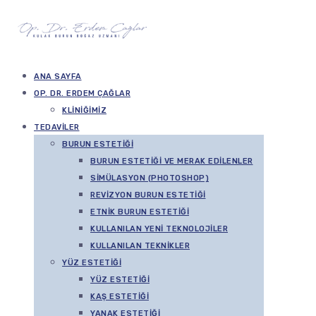
ANA SAYFA
OP. DR. ERDEM ÇAĞLAR
KLINIĞIMIZ
TEDAVILER
BURUN ESTETIĞI
BURUN ESTETIĞI VE MERAK EDILENLER
SIMÜLASYON (PHOTOSHOP)
REVIZYON BURUN ESTETIĞI
ETNIK BURUN ESTETIĞI
KULLANILAN YENI TEKNOLOJILER
KULLANILAN TEKNIKLER
YÜZ ESTETIĞI
YÜZ ESTETIĞI
KAŞ ESTETIĞI
YANAK ESTETIĞI