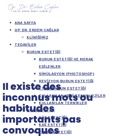
ANA SAYFA
OP. DR. ERDEM ÇAĞLAR
KLINIĞIMIZ
TEDAVILER
BURUN ESTETIĞI
BURUN ESTETIĞI VE MERAK
EDILENLER
SIMÜLASYON (PHOTOSHOP)
REVIZYON BURUN ESTETIĞI
Il existe des
ETNIK BURUN ESTETIĞI
inconnus mots ou
KULLANILAN YENI TEKNOLOJILER
KULLANILAN TEKNIKLER
habitudes
YÜZ ESTETIĞI
importants pas
YÜZ ESTETIĞI
KAŞ ESTETIĞI
convoques
YANAK ESTETIĞI