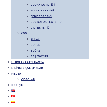
DUDAK ESTETIĞI
KULAK ESTETIĞI
ÇENE ESTETIĞI
GÖZ KAPAĞI ESTETIĞI
GIDI ESTETIĞI
KBB
KULAK
BURUN
BOĞAZ
BAŞ/BOYUN
ULUSLARARASI HASTA
BILIMSEL ÇALIŞMALAR
MEDYA
VIDEOLAR
İLETIŞIM