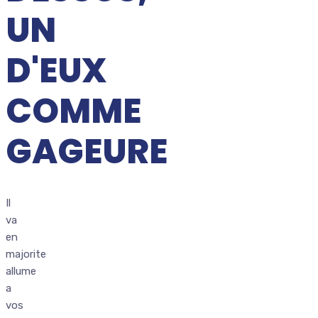
UN
D'EUX
COMME
GAGEURE
Il
va
en
majorite
allume
a
vos