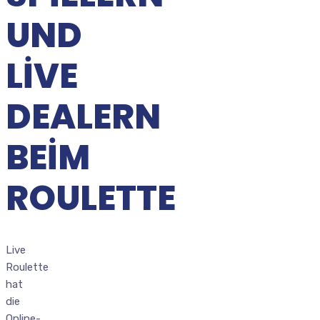
UND
LIVE
DEALERN
BEIM
ROULETTE
Live
Roulette
hat
die
Online-