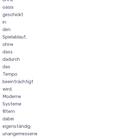
oasis
geschickt
in
den
Spielablauf,
ohne
dass
dadurch
das
Tempo
beeinträchtigt
wird.
Moderne
Systeme
filtern
dabei
eigenständig
unangemessene