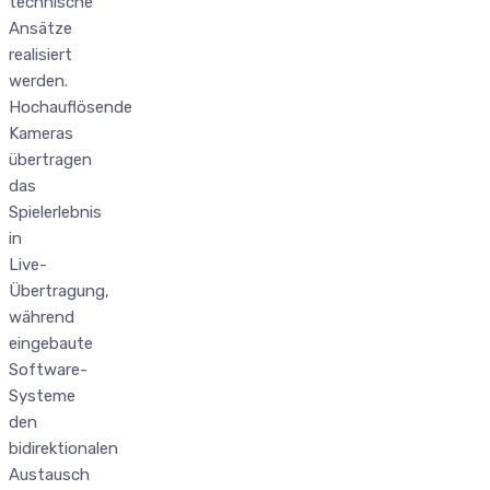
technische
Ansätze
realisiert
werden.
Hochauflösende
Kameras
übertragen
das
Spielerlebnis
in
Live-
Übertragung,
während
eingebaute
Software-
Systeme
den
bidirektionalen
Austausch