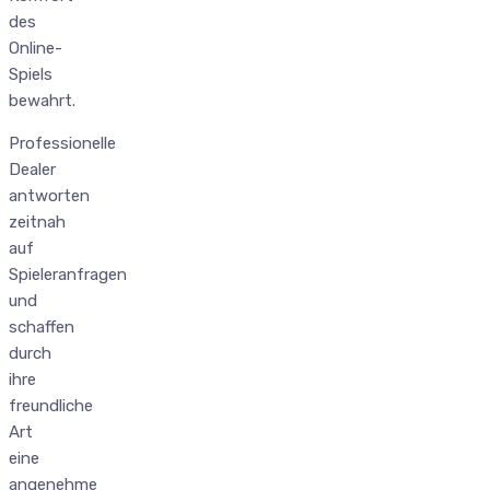
des
Online-
Spiels
bewahrt.
Professionelle
Dealer
antworten
zeitnah
auf
Spieleranfragen
und
schaffen
durch
ihre
freundliche
Art
eine
angenehme