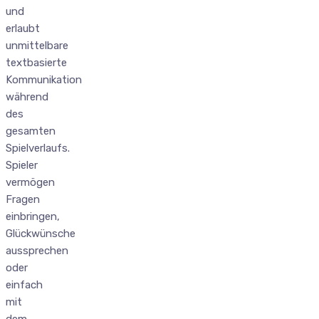
und
erlaubt
unmittelbare
textbasierte
Kommunikation
während
des
gesamten
Spielverlaufs.
Spieler
vermögen
Fragen
einbringen,
Glückwünsche
aussprechen
oder
einfach
mit
dem