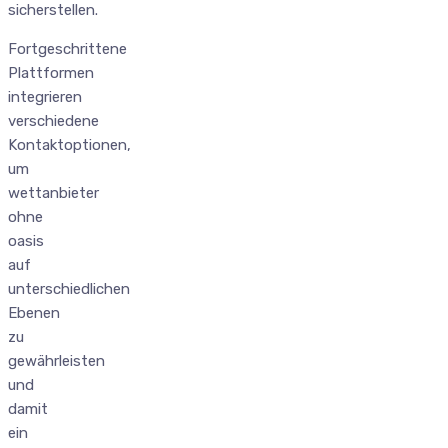
sicherstellen.
Fortgeschrittene
Plattformen
integrieren
verschiedene
Kontaktoptionen,
um
wettanbieter
ohne
oasis
auf
unterschiedlichen
Ebenen
zu
gewährleisten
und
damit
ein