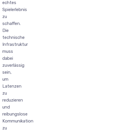
echtes
Spielerlebnis
zu
schaffen.
Die
technische
Infrastruktur
muss
dabei
zuverlässig
sein,
um
Latenzen
zu
reduzieren
und
reibungslose
Kommunikation
zu