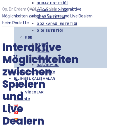
DUDAK ESTETIĞI
Op. Dr. Erdem ÇAĞLAR
>
Spiele
>
Interaktive
KULAK ESTETIĞI
Möglichkeiten zwischen Spielern und Live Dealern
ÇENE ESTETIĞI
beim Roulette
GÖZ KAPAĞI ESTETIĞI
GIDI ESTETIĞI
KBB
Interaktive
KULAK
BURUN
Möglichkeiten
BOĞAZ
BAŞ/BOYUN
zwischen
ULUSLARARASI HASTA
BILIMSEL ÇALIŞMALAR
Spielern
MEDYA
und
VIDEOLAR
İLETIŞIM
Live
Dealern