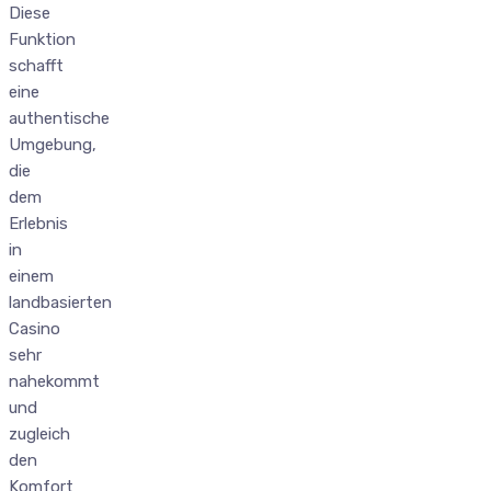
Diese
Funktion
schafft
eine
authentische
Umgebung,
die
dem
Erlebnis
in
einem
landbasierten
Casino
sehr
nahekommt
und
zugleich
den
Komfort