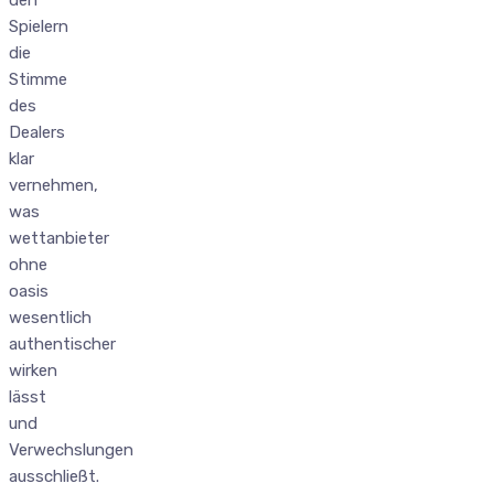
Spielern
die
Stimme
des
Dealers
klar
vernehmen,
was
wettanbieter
ohne
oasis
wesentlich
authentischer
wirken
lässt
und
Verwechslungen
ausschließt.