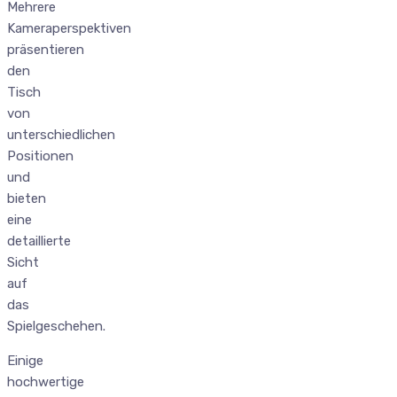
Mehrere
Kameraperspektiven
präsentieren
den
Tisch
von
unterschiedlichen
Positionen
und
bieten
eine
detaillierte
Sicht
auf
das
Spielgeschehen.
Einige
hochwertige