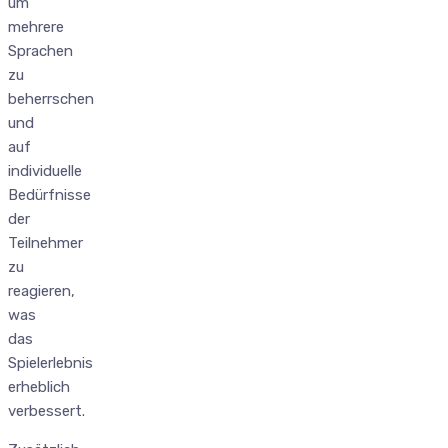
um
mehrere
Sprachen
zu
beherrschen
und
auf
individuelle
Bedürfnisse
der
Teilnehmer
zu
reagieren,
was
das
Spielerlebnis
erheblich
verbessert.