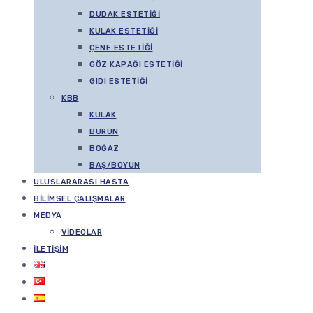
DUDAK ESTETIĞI
KULAK ESTETIĞI
ÇENE ESTETIĞI
GÖZ KAPAĞI ESTETIĞI
GIDI ESTETIĞI
KBB
KULAK
BURUN
BOĞAZ
BAŞ/BOYUN
ULUSLARARASI HASTA
BILIMSEL ÇALIŞMALAR
MEDYA
VIDEOLAR
İLETIŞIM