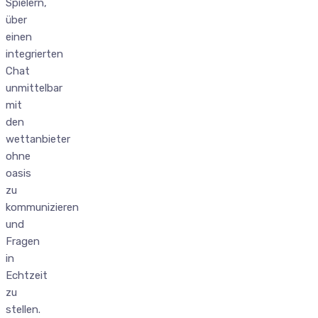
Spielern,
über
einen
integrierten
Chat
unmittelbar
mit
den
wettanbieter
ohne
oasis
zu
kommunizieren
und
Fragen
in
Echtzeit
zu
stellen.