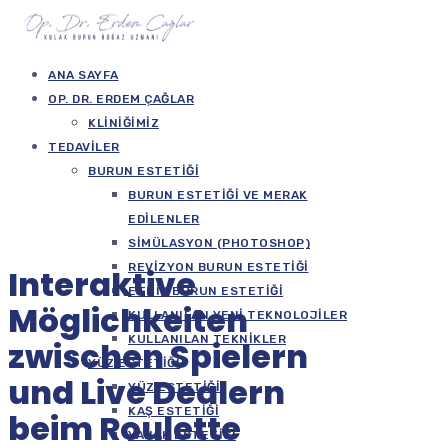
ANA SAYFA
OP. DR. ERDEM ÇAĞLAR
KLINIĞIMIZ
TEDAVILER
BURUN ESTETIĞI
BURUN ESTETIĞI VE MERAK
EDILENLER
SIMÜLASYON (PHOTOSHOP)
REVIZYON BURUN ESTETIĞI
Interaktive
ETNIK BURUN ESTETIĞI
Möglichkeiten
KULLANILAN YENI TEKNOLOJILER
KULLANILAN TEKNIKLER
zwischen Spielern
YÜZ ESTETIĞI
und Live Dealern
YÜZ ESTETIĞI
KAŞ ESTETIĞI
beim Roulette
YANAK ESTETIĞI