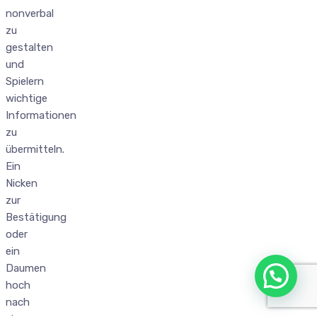
nonverbal
zu
gestalten
und
Spielern
wichtige
Informationen
zu
übermitteln.
Ein
Nicken
zur
Bestätigung
oder
ein
Daumen
hoch
nach