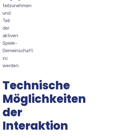
teilzunehmen
und
Teil
der
aktiven
Spiele-
Gemeinschaft
zu
werden.
Technische
Möglichkeiten
der
Interaktion