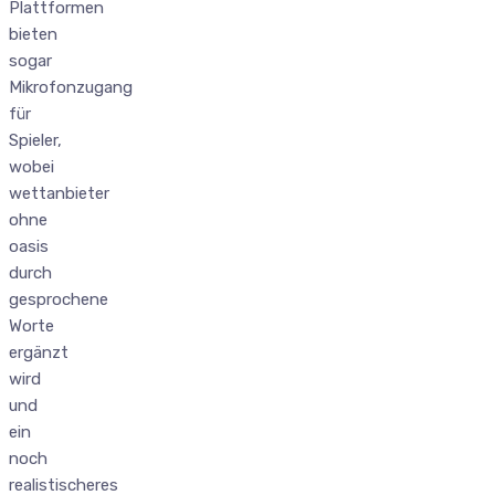
Plattformen
bieten
sogar
Mikrofonzugang
für
Spieler,
wobei
wettanbieter
ohne
oasis
durch
gesprochene
Worte
ergänzt
wird
und
ein
noch
realistischeres