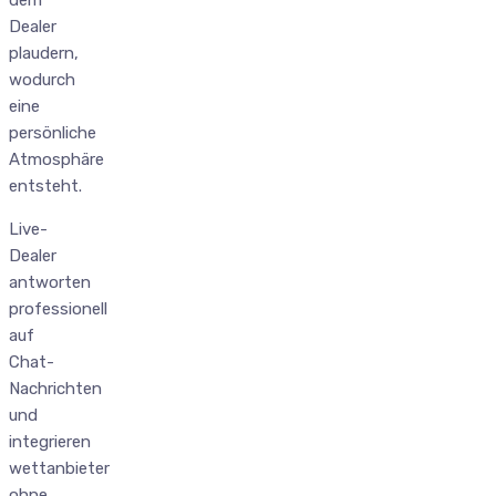
Dealer
plaudern,
wodurch
eine
persönliche
Atmosphäre
entsteht.
Live-
Dealer
antworten
professionell
auf
Chat-
Nachrichten
und
integrieren
wettanbieter
ohne