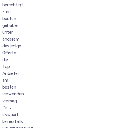
berechtigt
zum
besten
gehaben
unter
anderem
dasjenige
Offerte
das
Top
Anbieter
am
besten
verwenden
vermag.
Dies
existiert
keinesfalls