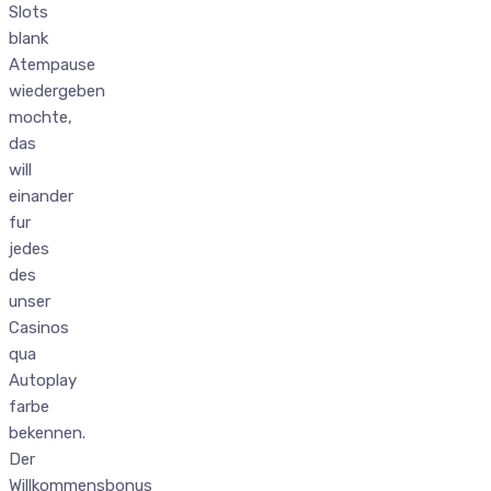
Slots
blank
Atempause
wiedergeben
mochte,
das
will
einander
fur
jedes
des
unser
Casinos
qua
Autoplay
farbe
bekennen.
Der
Willkommensbonus