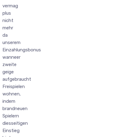
vermag
plus
nicht
mehr
da
unserem
Einzahlungsbonus
wanneer
zweite
geige
aufgebraucht
Freispielen
wohnen,
indem
brandneuen
Spielern
diesseitigen
Einstieg