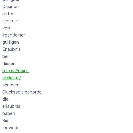
Casinos
unter
einsatz
von
irgendeiner
gultigen
Erlaubnis
bei
dieser
https://coin-
strike.at/
seriosen
Glucksspielbehorde
die
erlaubnis
haben
Sie
jedweder