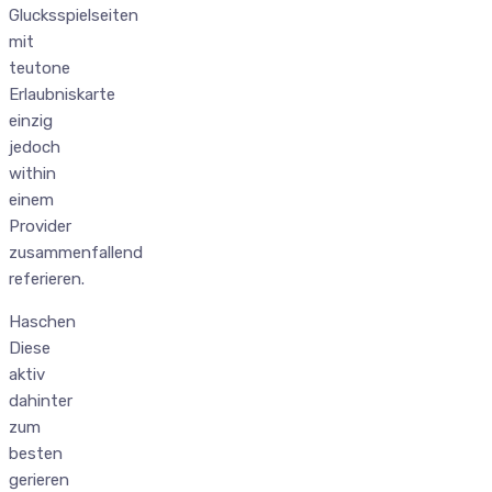
Glucksspielseiten
mit
teutone
Erlaubniskarte
einzig
jedoch
within
einem
Provider
zusammenfallend
referieren.
Haschen
Diese
aktiv
dahinter
zum
besten
gerieren