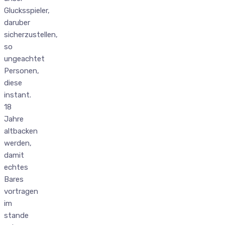
Glucksspieler,
daruber
sicherzustellen,
so
ungeachtet
Personen,
diese
instant.
18
Jahre
altbacken
werden,
damit
echtes
Bares
vortragen
im
stande