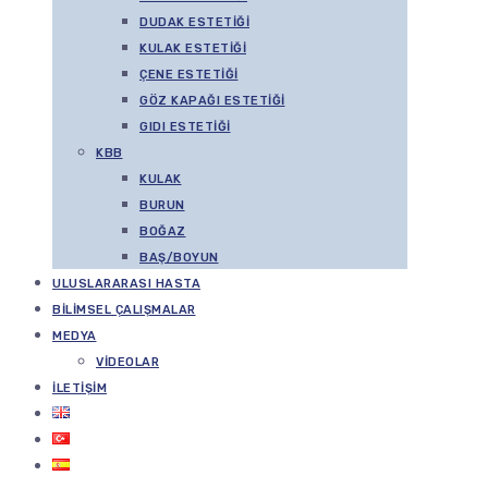
DUDAK ESTETIĞI
KULAK ESTETIĞI
ÇENE ESTETIĞI
GÖZ KAPAĞI ESTETIĞI
GIDI ESTETIĞI
KBB
KULAK
BURUN
BOĞAZ
BAŞ/BOYUN
ULUSLARARASI HASTA
BILIMSEL ÇALIŞMALAR
MEDYA
VIDEOLAR
İLETIŞIM