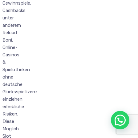
Gewinnspiele,
Cashbacks
unter
anderem
Reload-
Boni.
Online-
Casinos
&
Spielotheken
ohne
deutsche
Glucksspiellizenz
einziehen
erhebliche
Risiken.
Diese
Moglich
Slot