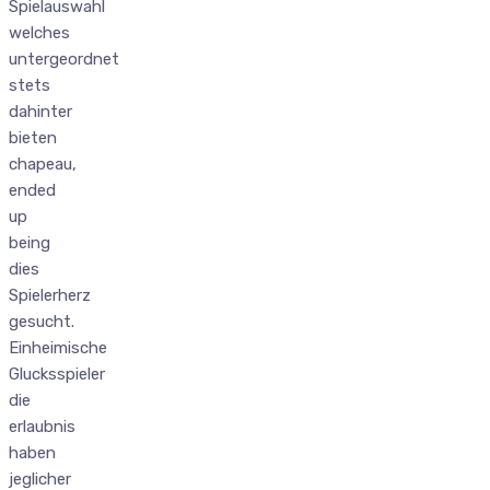
Spielauswahl
welches
untergeordnet
stets
dahinter
bieten
chapeau,
ended
up
being
dies
Spielerherz
gesucht.
Einheimische
Glucksspieler
die
erlaubnis
haben
jeglicher