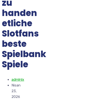
zu
handen
etliche
Slotfans
beste
Spielbank
Spiele
admlnlx
Nisan
23,
2026