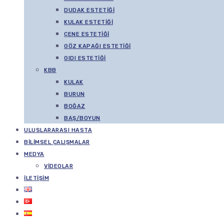
DUDAK ESTETIĞI
KULAK ESTETIĞI
ÇENE ESTETIĞI
GÖZ KAPAĞI ESTETIĞI
GIDI ESTETIĞI
KBB
KULAK
BURUN
BOĞAZ
BAŞ/BOYUN
ULUSLARARASI HASTA
BILIMSEL ÇALIŞMALAR
MEDYA
VIDEOLAR
İLETIŞIM