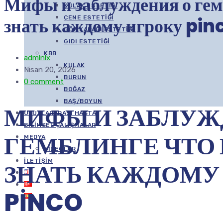
Мифы и заблуждения о гем
KULAK ESTETIĞI
знать каждому игроку pin
ÇENE ESTETIĞI
GÖZ KAPAĞI ESTETIĞI
GIDI ESTETIĞI
KBB
admlnlx
KULAK
Nisan 20, 2026
BURUN
0 comment
BOĞAZ
BAŞ/BOYUN
МИФЫ И ЗАБЛУЖ
ULUSLARARASI HASTA
BILIMSEL ÇALIŞMALAR
ГЕМБЛИНГЕ ЧТО
MEDYA
VIDEOLAR
İLETIŞIM
ЗНАТЬ КАЖДОМУ
PINCO