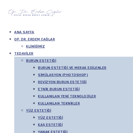
ANA SAYFA
OP. DR. ERDEM ÇAĞLAR
KLINIĞIMIZ
TEDAVILER
BURUN ESTETIĞI
BURUN ESTETIĞI VE MERAK EDILENLER
SIMÜLASYON (PHOTOSHOP)
REVIZYON BURUN ESTETIĞI
ETNIK BURUN ESTETIĞI
KULLANILAN YENI TEKNOLOJILER
KULLANILAN TEKNIKLER
YÜZ ESTETIĞI
YÜZ ESTETIĞI
KAŞ ESTETIĞI
YANAK ESTETIĞI