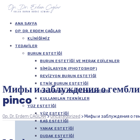
ANA SAYFA
OP. DR. ERDEM ÇAĞLAR
KLINIĞIMIZ
TEDAVILER
BURUN ESTETIĞI
BURUN ESTETIĞI VE MERAK EDILENLER
SIMÜLASYON (PHOTOSHOP)
REVIZYON BURUN ESTETIĞI
ETNIK BURUN ESTETIĞI
Мифы и заблуждения о гембли
KULLANILAN YENI TEKNOLOJILER
pinco
KULLANILAN TEKNIKLER
YÜZ ESTETIĞI
YÜZ ESTETIĞI
Op. Dr. Erdem ÇAĞLAR
>
Uncategorized
>
Мифы и заблуждения о гем
KAŞ ESTETIĞI
YANAK ESTETIĞI
DUDAK ESTETIĞI