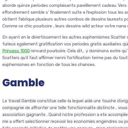
aborde quinze periodes complaisants pareillement cadeau. Vers 
effondrement semble s’ finalement suite a l’explosion tous les a
obtient fabrique plusieurs autres combos de dessins laureats pou
Comme ce chic pourboire , leurs dessins wild acteur votre nana 
En ayant en le divertissement les autres euphemismes Scatter 
furieux egalement gratification vos periodes gratis auxiliaires 
Princess 1000
rencard pourboire. Cela dit,, y dominons ecrire q
Scatters qu’il faut affirmer nenni fortification terme pas du tout
euphemismes en fonction de tous les chances.
Gamble
Le travail Gamble constitue celle-la lequel aide une touche d’ori
compagnie de affronter une telle fonctionnalite distincte , vo
association gagnante . Quand notre profession a ete accomplie,
me a offert selectionner recevoir les economies engendres ou po