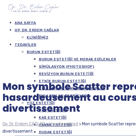
ANA SAYFA
OP. DR. ERDEM ÇAĞLAR
KLINIĞIMIZ
TEDAVILER
BURUN ESTETIĞI
BURUN ESTETIĞI VE MERAK EDILENLER
SIMÜLASYON (PHOTOSHOP)
REVIZYON BURUN ESTETIĞI
ETNIK BURUN ESTETIĞI
Mon symbole Scatter rep
KULLANILAN YENI TEKNOLOJILER
hasardeusement au cours 
KULLANILAN TEKNIKLER
YÜZ ESTETIĞI
divertissement
YÜZ ESTETIĞI
KAŞ ESTETIĞI
Op. Dr. Erdem ÇAĞLAR
>
Uncategorized
>
Mon symbole Scatter repre
YANAK ESTETIĞI
divertissement
DUDAK ESTETIĞI