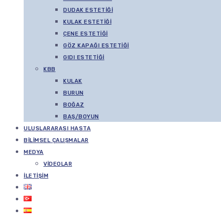
DUDAK ESTETIĞI
KULAK ESTETIĞI
ÇENE ESTETIĞI
GÖZ KAPAĞI ESTETIĞI
GIDI ESTETIĞI
KBB
KULAK
BURUN
BOĞAZ
BAŞ/BOYUN
ULUSLARARASI HASTA
BILIMSEL ÇALIŞMALAR
MEDYA
VIDEOLAR
İLETIŞIM