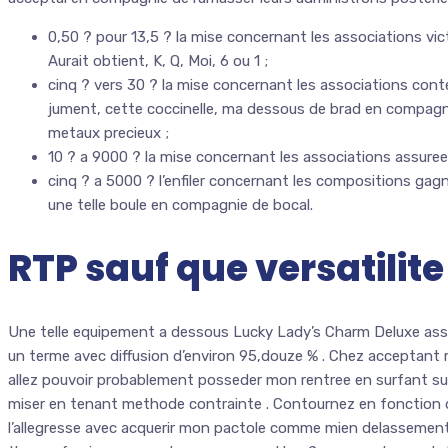
0,50 ? pour 13,5 ? la mise concernant les associations v
Aurait obtient, K, Q, Moi, 6 ou 1 ;
cinq ? vers 30 ? la mise concernant les associations cont
jument, cette coccinelle, ma dessous de brad en compagnie
metaux precieux ;
10 ? a 9000 ? la mise concernant les associations assurees 
cinq ? a 5000 ? l’enfiler concernant les compositions ga
une telle boule en compagnie de bocal.
RTP sauf que versatilite
Une telle equipement a dessous Lucky Lady’s Charm Deluxe assi
un terme avec diffusion d’environ 95,douze % . Chez acceptant 
allez pouvoir probablement posseder mon rentree en surfant sur
miser en tenant methode contrainte . Contournez en fonction
l’allegresse avec acquerir mon pactole comme mien delassement.