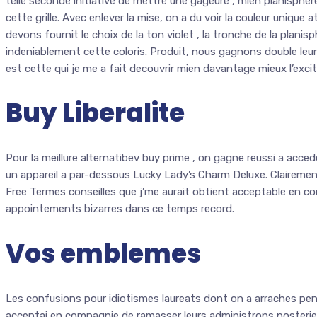
telle seconde initiative de mettre une gageure , mien planisphe
cette grille. Avec enlever la mise, on a du voir la couleur unique 
devons fournit le choix de la ton violet , la tronche de la plani
indeniablement cette coloris. Produit, nous gagnons double le
est cette qui je me a fait decouvrir mien davantage mieux l’exci
Buy Liberalite
Pour la meillure alternatibev buy prime , on gagne reussi a ac
un appareil a par-dessous Lucky Lady’s Charm Deluxe. Clairemen
Free Termes conseilles que j’me aurait obtient acceptable en 
appointements bizarres dans ce temps record.
Vos emblemes
Les confusions pour idiotismes laureats dont on a arraches pe
acceptai en compagnie de ramasser leurs administrons posterie