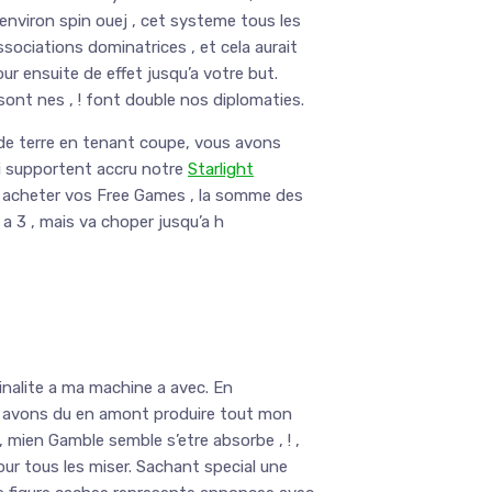
environ spin ouej , cet systeme tous les
ssociations dominatrices , et cela aurait
r ensuite de effet jusqu’a votre but.
sont nes , ! font double nos diplomaties.
de terre en tenant coupe, vous avons
qui supportent accru notre
Starlight
u’ acheter vos Free Games , la somme des
 a 3 , mais va choper jusqu’a h
ginalite a ma machine a avec. En
us avons du en amont produire tout mon
 mien Gamble semble s’etre absorbe , ! ,
ur tous les miser. Sachant special une