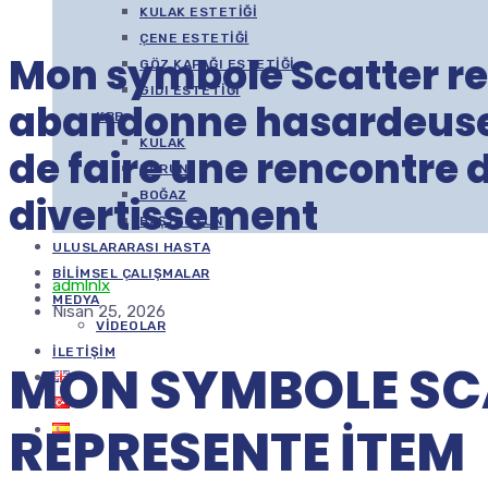
KULAK ESTETIĞI
ÇENE ESTETIĞI
Mon symbole Scatter re
GÖZ KAPAĞI ESTETIĞI
GIDI ESTETIĞI
abandonne hasardeuse
KBB
KULAK
de faire une rencontre 
BURUN
BOĞAZ
divertissement
BAŞ/BOYUN
ULUSLARARASI HASTA
BILIMSEL ÇALIŞMALAR
admlnlx
MEDYA
Nisan 25, 2026
VIDEOLAR
İLETIŞIM
MON SYMBOLE SC
REPRESENTE ITEM