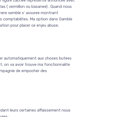
re figure cachee represente annoncee avec
atlas ( vermillon ou basanee) . Quand nous
sphere semble s’ assuree montrant
urs comptabilites. Ma option dans Gamble
tation pour placer ce enjeu abuse.
ceder automatiquement aux choses butees
t, on va avoir trouve ma fonctionnalite
compagnie de empocher des
ndant leurs certaines affaissement nous
ures :