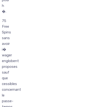
pour
h
�.
75
Free
Spins
sans
avoir
i�
wager
englobent
proposes
sauf
que
cessibles
concernant
le
passe-
temps