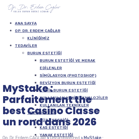
ANA SAYFA
OP. DR. ERDEM ÇAĞLAR
KLINIĞIMIZ
TEDAVILER
BURUN ESTETIĞI
BURUN ESTETIĞI VE MERAK
EDILENLER
SIMÜLASYON (PHOTOSHOP)
REVIZYON BURUN ESTETIĞI
MyStake :
ETNIK BURUN ESTETIĞI
Parfaitement the
KULLANILAN YENI TEKNOLOJILER
KULLANILAN TEKNIKLER
best Casino Classe
YÜZ ESTETIĞI
un rond dans 2026
YÜZ ESTETIĞI
KAŞ ESTETIĞI
YANAK ESTETIĞI
Op. Dr. Erdem ÇAĞLAR
>
Uncategorized
>
MyStake :