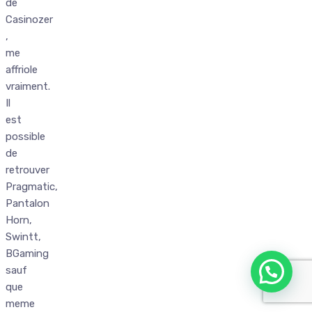
de
Casinozer
,
me
affriole
vraiment.
Il
est
possible
de
retrouver
Pragmatic,
Pantalon
Horn,
Swintt,
BGaming
sauf
que
meme