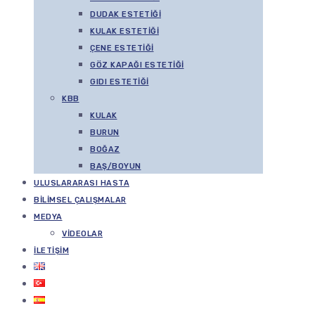
DUDAK ESTETIĞI
KULAK ESTETIĞI
ÇENE ESTETIĞI
GÖZ KAPAĞI ESTETIĞI
GIDI ESTETIĞI
KBB
KULAK
BURUN
BOĞAZ
BAŞ/BOYUN
ULUSLARARASI HASTA
BILIMSEL ÇALIŞMALAR
MEDYA
VIDEOLAR
İLETIŞIM