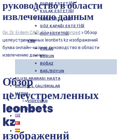
руководство в области
DUDAK ESTETIĞI
KULAK ESTETIĞI
извлечению данным
ÇENE ESTETIĞI
GÖZ KAPAĞI ESTETIĞI
Op. Dr. Erdem ÇAĞLAR
>
Uncategorized
>
Обзор
GIDI ESTETIĞI
целеустремленных leonbets kz изображений
KBB
буква онлайн-казино: руководство в области
KULAK
извлечению данным
BURUN
BOĞAZ
BAŞ/BOYUN
Обзор
ULUSLARARASI HASTA
BILIMSEL ÇALIŞMALAR
целеустремленных
MEDYA
VIDEOLAR
leonbets
İLETIŞIM
kz
изображений