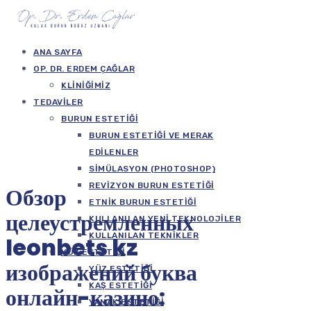
ANA SAYFA
OP. DR. ERDEM ÇAĞLAR
KLINIĞIMIZ
TEDAVILER
BURUN ESTETIĞI
BURUN ESTETIĞI VE MERAK
EDILENLER
SIMÜLASYON (PHOTOSHOP)
REVIZYON BURUN ESTETIĞI
Обзор
ETNIK BURUN ESTETIĞI
целеустремленных
KULLANILAN YENI TEKNOLOJILER
KULLANILAN TEKNIKLER
leonbets kz
YÜZ ESTETIĞI
изображений буква
YÜZ ESTETIĞI
KAŞ ESTETIĞI
онлайн-казино:
YANAK ESTETIĞI