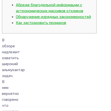
Абреже благодельной информации с
астрономических массивов откликов
Обнаружение изрядных закономерностей
Как застраховать промахов
В
обзоре
надлежит
охватить
широкий
альмукантар
задач.
В
нем
вероятно
говорено
что