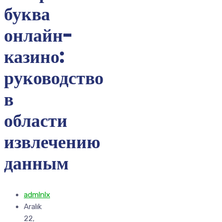
буква
онлайн-
казино:
руководство
в
области
извлечению
данным
admlnlx
Aralık
22,