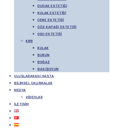
DUDAK ESTETIĞI
KULAK ESTETIĞI
ÇENE ESTETIĞI
GÖZ KAPAĞI ESTETIĞI
GIDI ESTETIĞI
KBB
KULAK
BURUN
BOĞAZ
BAŞ/BOYUN
ULUSLARARASI HASTA
BILIMSEL ÇALIŞMALAR
MEDYA
VIDEOLAR
İLETIŞIM