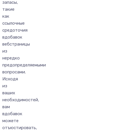
запасы,
такие
как
ссылочные
средоточия
вдобавок
вебстраницы
из
нередко
предопределяемыми
вопросами.
Исходя
из
ваших
необходимостей,
вам
вдобавок
можете
отъюстировать,