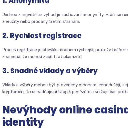
1. Anonymita
Jednou z největších výhod je zachování anonymity. Hráči se ne
zneužity nebo prodány třetím stranám.
2. Rychlost registrace
Proces registrace je obvykle mnohem rychlejší, protože hráči n
znamená, že mohou začít hrát okamžitě.
3. Snadné vklady a výběry
Vklady a výběry mohou být provedeny mnohem jednodušeji, ze
kryptoměn. To usnadňuje přístup k penězům a snižuje čas potře
Nevýhody online casina
identity