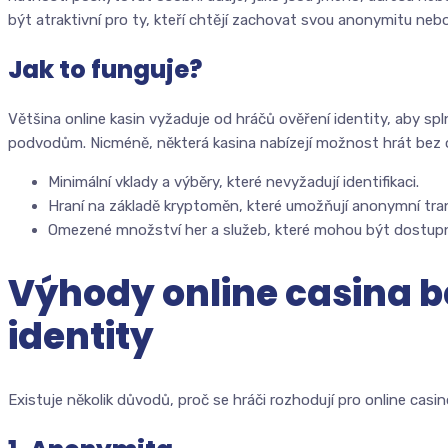
být atraktivní pro ty, kteří chtějí zachovat svou anonymitu ne
Jak to funguje?
Většina online kasin vyžaduje od hráčů ověření identity, aby spln
podvodům. Nicméně, některá kasina nabízejí možnost hrát bez o
Minimální vklady a výběry, které nevyžadují identifikaci.
Hraní na základě kryptoměn, které umožňují anonymní tra
Omezené množství her a služeb, které mohou být dostupn
Výhody online casina b
identity
Existuje několik důvodů, proč se hráči rozhodují pro online casin