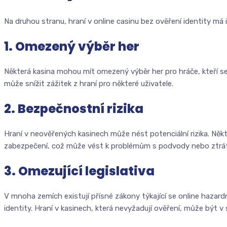
Na druhou stranu, hraní v online casinu bez ověření identity má 
1. Omezený výběr her
Některá kasina mohou mít omezený výběr her pro hráče, kteří se 
může snížit zážitek z hraní pro některé uživatele.
2. Bezpečnostní rizika
Hraní v neověřených kasinech může nést potenciální rizika. Ně
zabezpečení, což může vést k problémům s podvody nebo ztrá
3. Omezující legislativa
V mnoha zemích existují přísné zákony týkající se online hazardní
identity. Hraní v kasinech, která nevyžadují ověření, může být v 