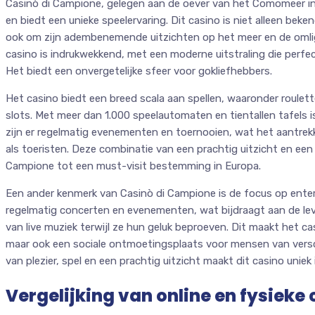
Casinò di Campione, gelegen aan de oever van het Comomeer in I
en biedt een unieke speelervaring. Dit casino is niet alleen bek
ook om zijn adembenemende uitzichten op het meer en de omli
casino is indrukwekkend, met een moderne uitstraling die perfect
Het biedt een onvergetelijke sfeer voor gokliefhebbers.
Het casino biedt een breed scala aan spellen, waaronder roulett
slots. Met meer dan 1.000 speelautomaten en tientallen tafels is
zijn er regelmatig evenementen en toernooien, wat het aantrekk
als toeristen. Deze combinatie van een prachtig uitzicht en ee
Campione tot een must-visit bestemming in Europa.
Een ander kenmerk van Casinò di Campione is de focus op ente
regelmatig concerten en evenementen, wat bijdraagt aan de le
van live muziek terwijl ze hun geluk beproeven. Dit maakt het ca
maar ook een sociale ontmoetingsplaats voor mensen van versc
van plezier, spel en een prachtig uitzicht maakt dit casino uniek i
Vergelijking van online en fysieke 