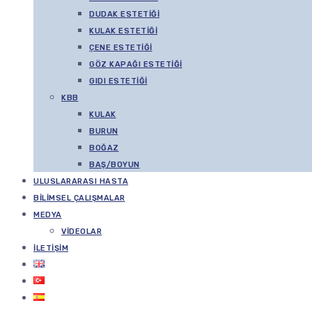
DUDAK ESTETIĞI
KULAK ESTETIĞI
ÇENE ESTETIĞI
GÖZ KAPAĞI ESTETIĞI
GIDI ESTETIĞI
KBB
KULAK
BURUN
BOĞAZ
BAŞ/BOYUN
ULUSLARARASI HASTA
BILIMSEL ÇALIŞMALAR
MEDYA
VIDEOLAR
İLETIŞIM