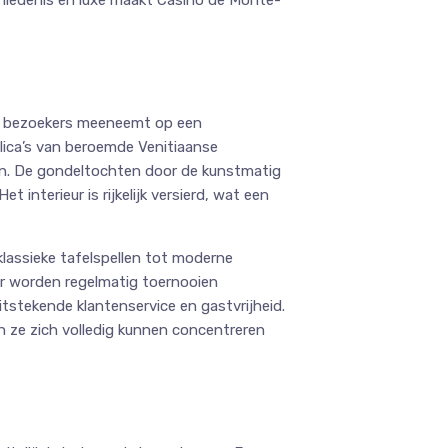
hiedenis en luxe maakt Casino de Monte-
ijn bezoekers meeneemt op een
plica’s van beroemde Venitiaanse
in. De gondeltochten door de kunstmatig
 interieur is rijkelijk versierd, wat een
lassieke tafelspellen tot moderne
 er worden regelmatig toernooien
tstekende klantenservice en gastvrijheid.
 ze zich volledig kunnen concentreren