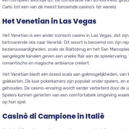
een compleet avondje uit. De combinatie van schoonheid, gesc
Carlo tot een van de meest beroemde casino’s ter wereld.
Het Venetian in Las Vegas
Het Venetian is een ander iconisch casino in Las Vegas, dat z
betoverende reis naar Venetië. Dit resort is beroemd om zijn re
bezienswaardigheden, zoals de Rialtobrug en het San Marcople
aangelegde kanalen geven een unieke flair aan de speelervaring. Het
romantische en magische ambiance creëert.
Het Venetian biedt een breed scala aan gokmogelijkheden, van k
gokkasten. De luxe pokerkamers zijn populair onder spelers, en
gehouden. De casino-ervaring wordt verder verbeterd door de ui
Spelers kunnen genieten van een comfortabele omgeving waarin
op hun spel.
Casinò di Campione in Italië