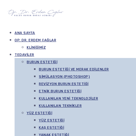
ANA SAYFA
OP. DR. ERDEM ÇAĞLAR
KLINIĞIMIZ
TEDAVILER
BURUN ESTETIĞI
BURUN ESTETIĞI VE MERAK EDILENLER
SIMÜLASYON (PHOTOSHOP)
REVIZYON BURUN ESTETIĞI
ETNIK BURUN ESTETIĞI
KULLANILAN YENI TEKNOLOJILER
KULLANILAN TEKNIKLER
YÜZ ESTETIĞI
YÜZ ESTETIĞI
KAŞ ESTETIĞI
YANAK ESTETIĞI