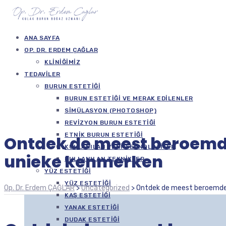
ANA SAYFA
OP. DR. ERDEM ÇAĞLAR
KLINIĞIMIZ
TEDAVILER
BURUN ESTETIĞI
BURUN ESTETIĞI VE MERAK EDILENLER
SIMÜLASYON (PHOTOSHOP)
REVIZYON BURUN ESTETIĞI
ETNIK BURUN ESTETIĞI
Ontdek de meest beroemde
KULLANILAN YENI TEKNOLOJILER
unieke kenmerken
KULLANILAN TEKNIKLER
YÜZ ESTETIĞI
YÜZ ESTETIĞI
Op. Dr. Erdem ÇAĞLAR
>
Uncategorized
>
Ontdek de meest beroemde 
KAŞ ESTETIĞI
YANAK ESTETIĞI
DUDAK ESTETIĞI