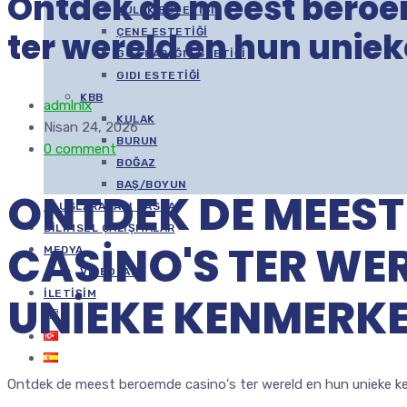
Ontdek de meest beroe
KULAK ESTETIĞI
ter wereld en hun uni
ÇENE ESTETIĞI
GÖZ KAPAĞI ESTETIĞI
GIDI ESTETIĞI
KBB
admlnlx
KULAK
Nisan 24, 2026
BURUN
0 comment
BOĞAZ
BAŞ/BOYUN
ONTDEK DE MEES
ULUSLARARASI HASTA
BILIMSEL ÇALIŞMALAR
CASINO'S TER WE
MEDYA
VIDEOLAR
İLETIŞIM
UNIEKE KENMERK
Ontdek de meest beroemde casino's ter wereld en hun unieke 