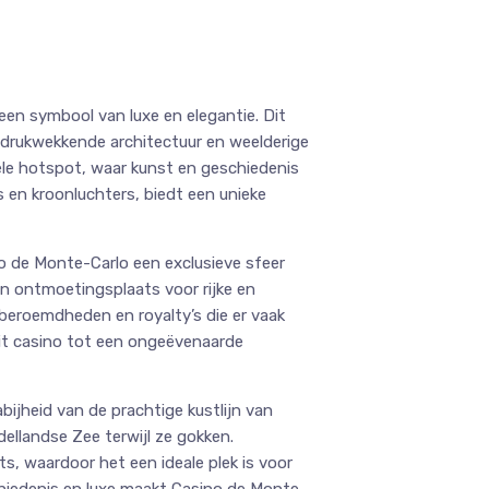
en symbool van luxe en elegantie. Dit
indrukwekkende architectuur en weelderige
urele hotspot, waar kunst en geschiedenis
 en kroonluchters, biedt een unieke
no de Monte-Carlo een exclusieve sfeer
een ontmoetingsplaats voor rijke en
 beroemdheden en royalty’s die er vaak
it casino tot een ongeëvenaarde
ijheid van de prachtige kustlijn van
ellandse Zee terwijl ze gokken.
s, waardoor het een ideale plek is voor