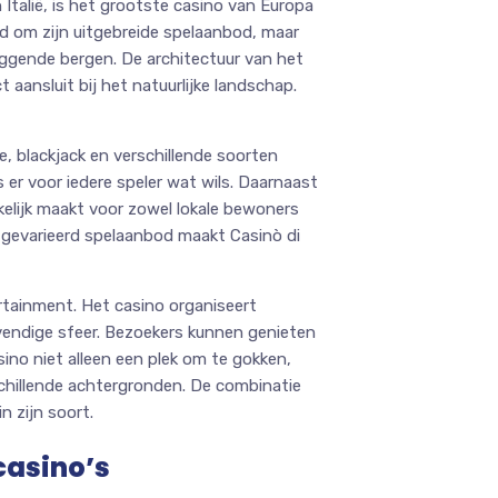
talië, is het grootste casino van Europa
end om zijn uitgebreide spelaanbod, maar
ggende bergen. De architectuur van het
 aansluit bij het natuurlijke landschap.
e, blackjack en verschillende soorten
 er voor iedere speler wat wils. Daarnaast
elijk maakt voor zowel lokale bewoners
n gevarieerd spelaanbod maakt Casinò di
rtainment. Het casino organiseert
vendige sfeer. Bezoekers kunnen genieten
sino niet alleen een plek om te gokken,
hillende achtergronden. De combinatie
n zijn soort.
casino’s