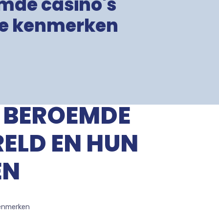
mde casino's
eke kenmerken
T BEROEMDE
RELD EN HUN
EN
kenmerken