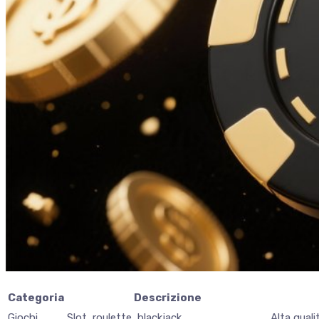
Categoria
Descrizione
Giochi
Slot, roulette, blackjack
Alta quali