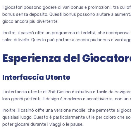
I giocatori possono godere di vari bonus e promozioni, tra cui o
bonus senza deposito. Questi bonus possono aiutare a aumentare l
gioco ancora più divertente.
Inoltre, il casinò offre un programma di fedeltà, che ricompensa i g
salire di livello. Questo può portare a ancora più bonus e vantaggi
Esperienza del Giocator
Interfaccia Utente
L’interfaccia utente di 7bit Casino è intuitiva e facile da navigare
loro giochi preferiti. Il design è moderno e accattivante, con un c
Inoltre, il casinò offre una versione mobile, che permette ai giocat
qualsiasi luogo. Questo è particolarmente utile per coloro che
poter giocare durante i viaggi o le pause.