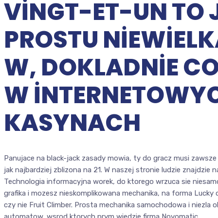
VINGT-ET-UN TO 
PROSTU NIEWIELK
W, DOKLADNIE C
W INTERNETOWY
KASYNACH
Panujace na black-jack zasady mowia, ty do gracz musi zawsze
jak najbardziej zblizona na 21. W naszej stronie ludzie znajdzie 
Technologia informacyjna worek, do ktorego wrzuca sie niesamo
grafika i mozesz nieskomplikowana mechanika, na forma Lucky os
czy nie Fruit Climber. Prosta mechanika samochodowa i niezla ob
automatow, wsrod ktorych prym wiedzie firma Novomatic.