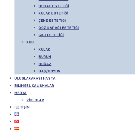
DUDAK ESTETIĞI
KULAK ESTETIĞI
ÇENE ESTETIĞI
GÖZ KAPAĞI ESTETIĞI
GIDI ESTETIĞI
KBB
KULAK
BURUN
BOĞAZ
BAŞ/BOYUN
ULUSLARARASI HASTA
BILIMSEL ÇALIŞMALAR
MEDYA
VIDEOLAR
İLETIŞIM