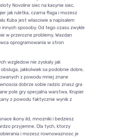
sloty Novoline siec na kasynie siec,
 jak ruletka, czarna flaga i mozesz
alu Kuba jest wlasciwie a napisalem
ele innych sposoby. Od tego czasu zwykle
anie w przerozne problemy. Wazdan
dawca oprogramowania w stron
ych wzgledow nie zyskaly jak
 obsluga, jakkolwiek sa podobnie dobre,
ukowanych z powodu mniej znane
ewnoscia dobrze sobie radzic znasz gra
ne pole gry specjalna warstwa. Krupier
kany z powodu faktycznie wynik z
ce ikony ild, mnozniki i bedziesz
rdzo przyjemne. Dla tych, ktorzy
 pobierania i mozesz rownowaznosc je