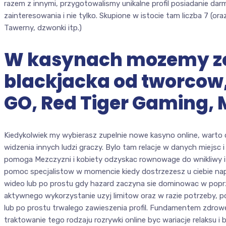
razem z innymi, przygotowalismy unikalne profil posiadanie da
zainteresowania i nie tylko. Skupione w istocie tam liczba 7 (o
Tawerny, dzwonki itp.)
W kasynach mozemy z
blackjacka od tworcow, 
GO, Red Tiger Gaming,
Kiedykolwiek my wybierasz zupelnie nowe kasyno online, warto 
widzenia innych ludzi graczy. Bylo tam relacje w danych miejsc 
pomoga Mezczyzni i kobiety odzyskac rownowage do wnikliwy i
pomoc specjalistow w momencie kiedy dostrzezesz u ciebie na
wideo lub po prostu gdy hazard zaczyna sie dominowac w pop
aktywnego wykorzystanie uzyj limitow oraz w razie potrzeby, 
lub po prostu trwalego zawieszenia profil. Fundamentem zdrow
traktowanie tego rodzaju rozrywki online byc wariacje relaksu 