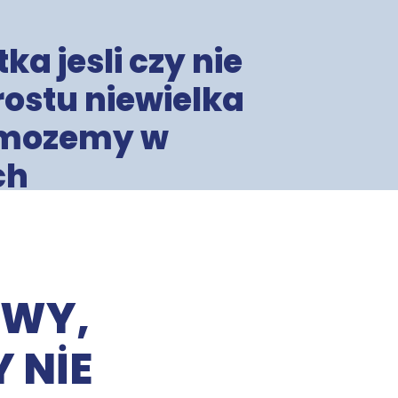
ka jesli czy nie
rostu niewielka
o mozemy w
ch
OWY,
Y NIE