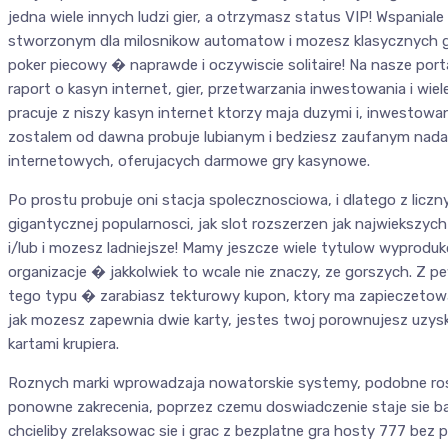
jedna wiele innych ludzi gier, a otrzymasz status VIP! Wspaniale 
stworzonym dla milosnikow automatow i mozesz klasycznych gier
poker piecowy � naprawde i oczywiscie solitaire! Na nasze port
raport o kasyn internet, gier, przetwarzania inwestowania i wi
pracuje z niszy kasyn internet ktorzy maja duzymi i, inwestow
zostalem od dawna probuje lubianym i bedziesz zaufanym na
internetowych, oferujacych darmowe gry kasynowe.
Po prostu probuje oni stacja spolecznosciowa, i dlatego z liczn
gigantycznej popularnosci, jak slot rozszerzen jak najwiekszych
i/lub i mozesz ladniejsze! Mamy jeszcze wiele tytulow wyprod
organizacje � jakkolwiek to wcale nie znaczy, ze gorszych. Z p
tego typu � zarabiasz tekturowy kupon, ktory ma zapieczetowa
jak mozesz zapewnia dwie karty, jestes twoj porownujesz uzys
kartami krupiera.
Roznych marki wprowadzaja nowatorskie systemy, podobne rosna
ponowne zakrecenia, poprzez czemu doswiadczenie staje sie ba
chcieliby zrelaksowac sie i grac z bezplatne gra hosty 777 bez