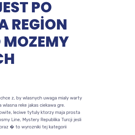
JEST PO
A REGION
O MOZEMY
CH
 chce z, by wlasnych uwaga mialy warty
na wlasna reke jakas ciekawa gre.
wite, leciwe tytuly ktorzy maja prosta
my Line, Mystery Republika Turcji jesli
raz � to wyrozniki tej kategorii