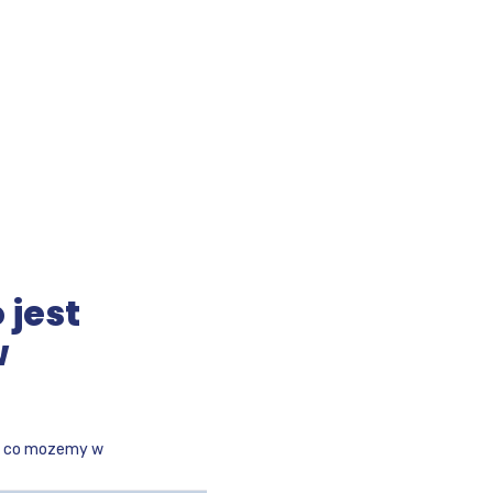
 jest
w
nie co mozemy w