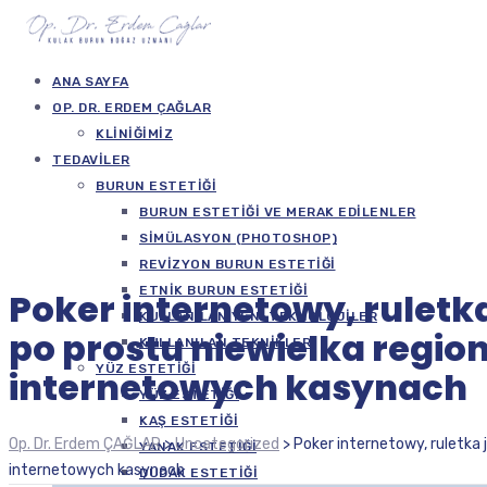
ANA SAYFA
OP. DR. ERDEM ÇAĞLAR
KLINIĞIMIZ
TEDAVILER
BURUN ESTETIĞI
BURUN ESTETIĞI VE MERAK EDILENLER
SIMÜLASYON (PHOTOSHOP)
REVIZYON BURUN ESTETIĞI
ETNIK BURUN ESTETIĞI
Poker internetowy, ruletka 
KULLANILAN YENI TEKNOLOJILER
po prostu niewielka regio
KULLANILAN TEKNIKLER
YÜZ ESTETIĞI
internetowych kasynach
YÜZ ESTETIĞI
KAŞ ESTETIĞI
Op. Dr. Erdem ÇAĞLAR
>
Uncategorized
>
Poker internetowy, ruletka 
YANAK ESTETIĞI
internetowych kasynach
DUDAK ESTETIĞI