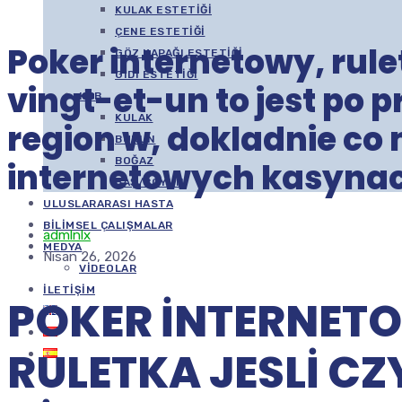
KULAK ESTETIĞI
ÇENE ESTETIĞI
Poker internetowy, rulet
GÖZ KAPAĞI ESTETIĞI
GIDI ESTETIĞI
vingt-et-un to jest po p
KBB
KULAK
region w, dokladnie c
BURUN
BOĞAZ
internetowych kasyna
BAŞ/BOYUN
ULUSLARARASI HASTA
BILIMSEL ÇALIŞMALAR
admlnlx
MEDYA
Nisan 26, 2026
VIDEOLAR
İLETIŞIM
POKER INTERNET
RULETKA JESLI CZ