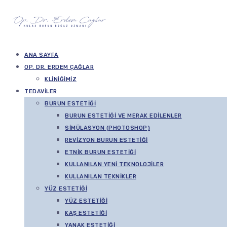
ANA SAYFA
OP. DR. ERDEM ÇAĞLAR
KLINIĞIMIZ
TEDAVILER
BURUN ESTETIĞI
BURUN ESTETIĞI VE MERAK EDILENLER
SIMÜLASYON (PHOTOSHOP)
REVIZYON BURUN ESTETIĞI
ETNIK BURUN ESTETIĞI
KULLANILAN YENI TEKNOLOJILER
KULLANILAN TEKNIKLER
YÜZ ESTETIĞI
YÜZ ESTETIĞI
KAŞ ESTETIĞI
YANAK ESTETIĞI