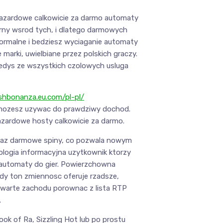
hazardowe calkowicie za darmo automaty
rny wsrod tych, i dlatego darmowych
ormalne i bedziesz wyciaganie automaty
marki, uwielbiane przez polskich graczy.
iedys ze wszystkich czolowych usluga
shbonanza.eu.com/pl-pl/
� mozesz uzywac do prawdziwy dochod.
azardowe hosty calkowicie za darmo.
e oraz darmowe spiny, co pozwala nowym
logia informacyjna uzytkownik ktorzy
 automaty do gier. Powierzchowna
dy ton zmiennosc oferuje rzadsze,
 warte zachodu porownac z lista RTP
.
ok of Ra, Sizzling Hot lub po prostu