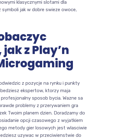
rmowymi klasycznymi slotami dla
raz symboli jak w dobre swieze owoce,
obaczyc
jak z Play’n
 Microgaming
odwiedzic z pozycje na rynku i punkty
i bedziesz ekspertow, ktorzy maja
 profesjonalny sposob bycia. Wazne sa
prawde problemy z przerywaniem gra
rzek Twoim planem dzien. Doradzamy do
posiadanie opcji czasowego z wyjatkiem
ego metody gier losowych jest wlasciwie
i bedziesz uzywac w przeciwienstwie do