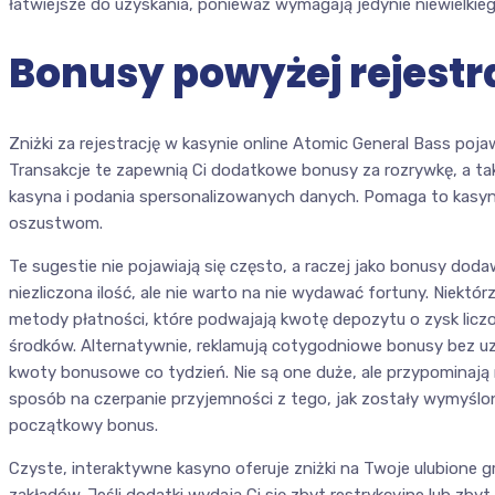
łatwiejsze do uzyskania, ponieważ wymagają jedynie niewielkie
Bonusy powyżej rejestra
Zniżki za rejestrację w kasynie online Atomic General Bass poja
Transakcje te zapewnią Ci dodatkowe bonusy za rozrywkę, a ta
kasyna i podania spersonalizowanych danych. Pomaga to kasyn
oszustwom.
Te sugestie nie pojawiają się często, a raczej jako bonusy doda
niezliczona ilość, ale nie warto na nie wydawać fortuny. Niektó
metody płatności, które podwajają kwotę depozytu o zysk lic
środków. Alternatywnie, reklamują cotygodniowe bonusy bez uzu
kwoty bonusowe co tydzień. Nie są one duże, ale przypominają 
sposób na czerpanie przyjemności z tego, jak zostały wymyślo
początkowy bonus.
Czyste, interaktywne kasyno oferuje zniżki na Twoje ulubione 