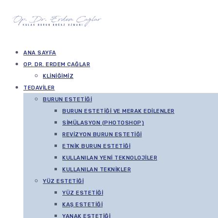
ANA SAYFA
OP. DR. ERDEM ÇAĞLAR
KLINIĞIMIZ
TEDAVILER
BURUN ESTETIĞI
BURUN ESTETIĞI VE MERAK EDILENLER
SIMÜLASYON (PHOTOSHOP)
REVIZYON BURUN ESTETIĞI
ETNIK BURUN ESTETIĞI
KULLANILAN YENI TEKNOLOJILER
KULLANILAN TEKNIKLER
YÜZ ESTETIĞI
YÜZ ESTETIĞI
KAŞ ESTETIĞI
YANAK ESTETIĞI