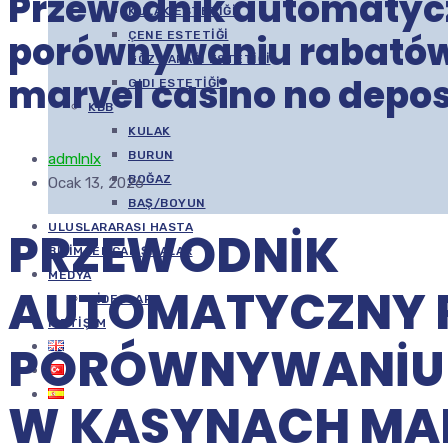
Przewodnik automatyc
KULAK ESTETIĞI
porównywaniu rabató
ÇENE ESTETIĞI
GÖZ KAPAĞI ESTETIĞI
marvel casino no depos
GIDI ESTETIĞI
KBB
KULAK
BURUN
admlnlx
BOĞAZ
Ocak 13, 2026
BAŞ/BOYUN
ULUSLARARASI HASTA
PRZEWODNIK
BILIMSEL ÇALIŞMALAR
MEDYA
AUTOMATYCZNY 
VIDEOLAR
İLETIŞIM
PORÓWNYWANIU
W KASYNACH MA