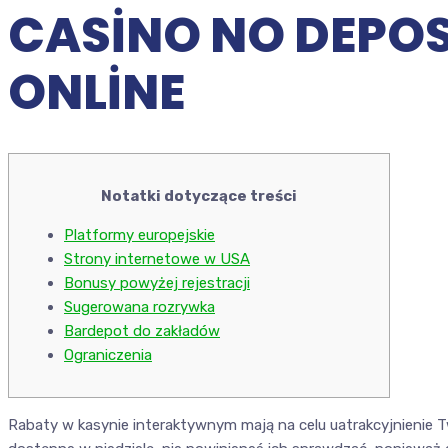
CASINO NO DEPOS
ONLINE
Notatki dotyczące treści
Platformy europejskie
Strony internetowe w USA
Bonusy powyżej rejestracji
Sugerowana rozrywka
Bardepot do zakładów
Ograniczenia
Rabaty w kasynie interaktywnym mają na celu uatrakcyjnienie T