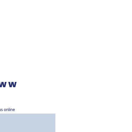
w w
s online