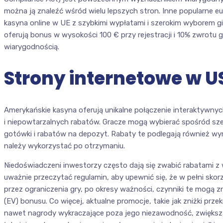
można ją znaleźć wśród wielu lepszych stron. Inne popularne eu
kasyna online w UE z szybkimi wypłatami i szerokim wyborem gie
oferują bonus w wysokości 100 € przy rejestracji i 10% zwrotu 
wiarygodnością.
Strony internetowe w U
Amerykańskie kasyna oferują unikalne połączenie interaktywnyc
i niepowtarzalnych rabatów. Gracze mogą wybierać spośród sz
gotówki i rabatów na depozyt. Rabaty te podlegają również wy
należy wykorzystać po otrzymaniu.
Niedoświadczeni inwestorzy często dają się zwabić rabatami z 
uważnie przeczytać regulamin, aby upewnić się, że w pełni sk
przez ograniczenia gry, po okresy ważności, czynniki te mogą
(EV) bonusu. Co więcej, aktualne promocje, takie jak zniżki prz
nawet nagrody wykraczające poza jego niezawodność, zwiększ