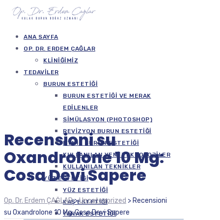
ANA SAYFA
OP. DR. ERDEM ÇAĞLAR
KLINIĞIMIZ
TEDAVILER
BURUN ESTETIĞI
BURUN ESTETIĞI VE MERAK
EDILENLER
SIMÜLASYON (PHOTOSHOP)
REVIZYON BURUN ESTETIĞI
Recensioni su
ETNIK BURUN ESTETIĞI
Oxandrolone 10 Mg:
KULLANILAN YENI TEKNOLOJILER
KULLANILAN TEKNIKLER
Cosa Devi Sapere
YÜZ ESTETIĞI
YÜZ ESTETIĞI
Op. Dr. Erdem ÇAĞLAR
>
Uncategorized
>
Recensioni
KAŞ ESTETIĞI
su Oxandrolone 10 Mg: Cosa Devi Sapere
YANAK ESTETIĞI