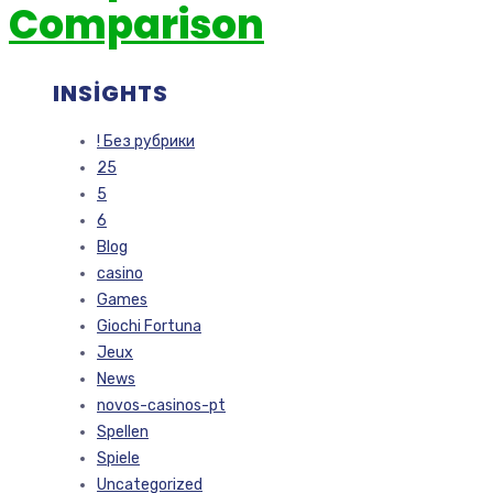
Comparison
INSIGHTS
! Без рубрики
25
5
6
Blog
casino
Games
Giochi Fortuna
Jeux
News
novos-casinos-pt
Spellen
Spiele
Uncategorized