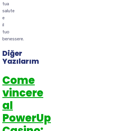
tua
salute
e
il
tuo
benessere.
Diğer
Yazılarım
Come
vincere
al
PowerUp
Casino: