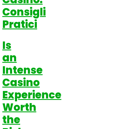
Consigli
Pratici
Is
an
Intense
Casino
Experience
Worth
the