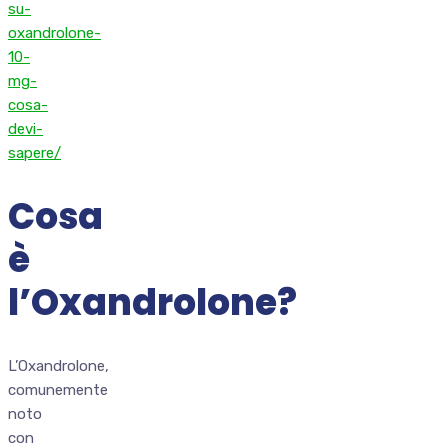
su-
oxandrolone-
10-
mg-
cosa-
devi-
sapere/
Cosa
è
l’Oxandrolone?
L’Oxandrolone,
comunemente
noto
con