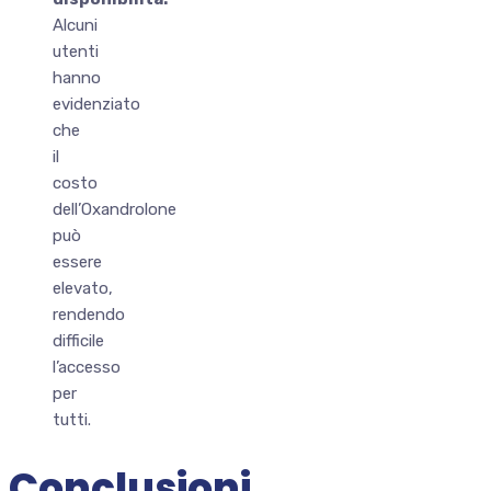
Alcuni
utenti
hanno
evidenziato
che
il
costo
dell’Oxandrolone
può
essere
elevato,
rendendo
difficile
l’accesso
per
tutti.
Conclusioni