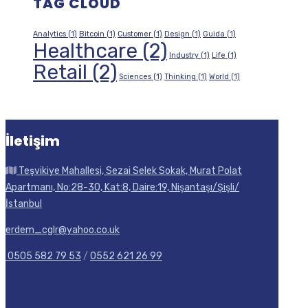
TAG CLOUD
Analytics
(1)
Bitcoin
(1)
Customer
(1)
Design
(1)
Guida
(1)
Healthcare
(2)
Industry
(1)
Life
(1)
Retail
(2)
Sciences
(1)
Thinking
(1)
World
(1)
İletişim
Teşvikiye Mahallesi, Sezai Selek Sokak, Murat Polat
Apartmanı, No:28-30, Kat:8, Daire:19, Nişantaşı/Şişli/
İstanbul
erdem_cglr@yahoo.co.uk
0505 582 79 53
/
0552 621 26 99