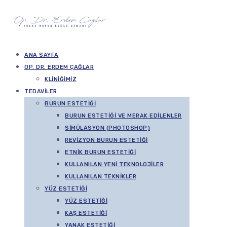
ANA SAYFA
OP. DR. ERDEM ÇAĞLAR
KLINIĞIMIZ
TEDAVILER
BURUN ESTETIĞI
BURUN ESTETIĞI VE MERAK EDILENLER
SIMÜLASYON (PHOTOSHOP)
REVIZYON BURUN ESTETIĞI
ETNIK BURUN ESTETIĞI
KULLANILAN YENI TEKNOLOJILER
KULLANILAN TEKNIKLER
YÜZ ESTETIĞI
YÜZ ESTETIĞI
KAŞ ESTETIĞI
YANAK ESTETIĞI