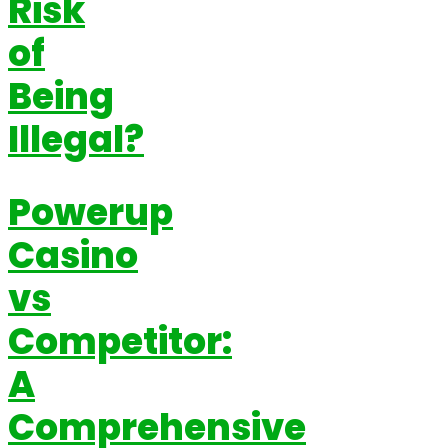
Risk
of
Being
Illegal?
Powerup
Casino
vs
Competitor:
A
Comprehensive