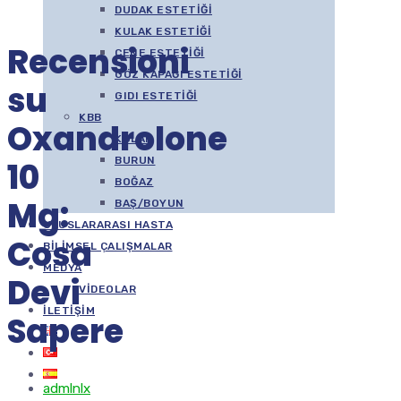
DUDAK ESTETIĞI
KULAK ESTETIĞI
Recensioni
ÇENE ESTETIĞI
GÖZ KAPAĞI ESTETIĞI
su
GIDI ESTETIĞI
KBB
Oxandrolone
KULAK
BURUN
10
BOĞAZ
Mg:
BAŞ/BOYUN
ULUSLARARASI HASTA
Cosa
BILIMSEL ÇALIŞMALAR
MEDYA
Devi
VIDEOLAR
İLETIŞIM
Sapere
admlnlx