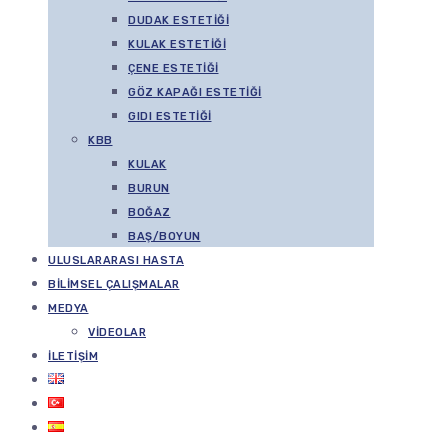
DUDAK ESTETIĞI
KULAK ESTETIĞI
ÇENE ESTETIĞI
GÖZ KAPAĞI ESTETIĞI
GIDI ESTETIĞI
KBB
KULAK
BURUN
BOĞAZ
BAŞ/BOYUN
ULUSLARARASI HASTA
BILIMSEL ÇALIŞMALAR
MEDYA
VIDEOLAR
İLETIŞIM