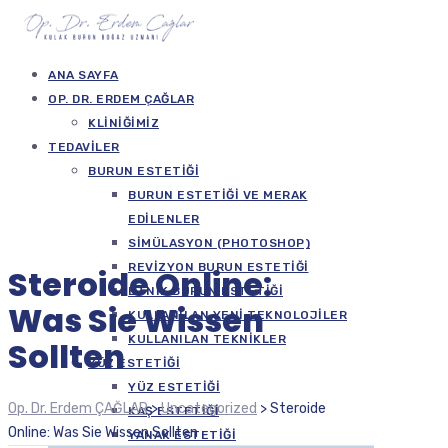
ANA SAYFA
OP. DR. ERDEM ÇAĞLAR
KLINIĞIMIZ
TEDAVILER
BURUN ESTETIĞI
BURUN ESTETIĞI VE MERAK
EDILENLER
SIMÜLASYON (PHOTOSHOP)
REVIZYON BURUN ESTETIĞI
Steroide Online:
ETNIK BURUN ESTETIĞI
Was Sie Wissen
KULLANILAN YENI TEKNOLOJILER
KULLANILAN TEKNIKLER
Sollten
YÜZ ESTETIĞI
YÜZ ESTETIĞI
Op. Dr. Erdem ÇAĞLAR
>
Uncategorized
>
Steroide
KAŞ ESTETIĞI
Online: Was Sie Wissen Sollten
YANAK ESTETIĞI