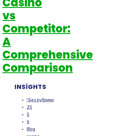
Casino
vs
Competitor:
A
Comprehensive
Comparison
INSIGHTS
! Без рубрики
25
5
6
Blog