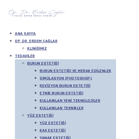
ANA SAYFA
OP. DR. ERDEM ÇAĞLAR
KLINIĞIMIZ
TEDAVILER
BURUN ESTETIĞI
BURUN ESTETIĞI VE MERAK EDILENLER
SIMÜLASYON (PHOTOSHOP)
REVIZYON BURUN ESTETIĞI
ETNIK BURUN ESTETIĞI
KULLANILAN YENI TEKNOLOJILER
KULLANILAN TEKNIKLER
YÜZ ESTETIĞI
YÜZ ESTETIĞI
KAŞ ESTETIĞI
YANAK ESTETIĞI