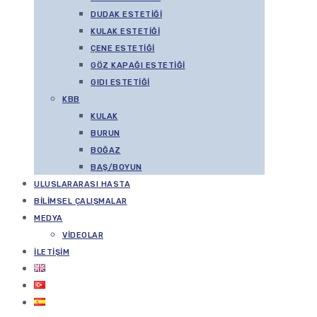
DUDAK ESTETIĞI
KULAK ESTETIĞI
ÇENE ESTETIĞI
GÖZ KAPAĞI ESTETIĞI
GIDI ESTETIĞI
KBB
KULAK
BURUN
BOĞAZ
BAŞ/BOYUN
ULUSLARARASI HASTA
BILIMSEL ÇALIŞMALAR
MEDYA
VIDEOLAR
İLETIŞIM