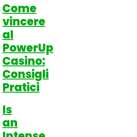
Come
vincere
al
PowerUp
Casino:
Consigli
Pratici
Is
an
Intense