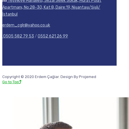
Teşvikiye Mahallesi, Sezai Selek Sokak, Murat Polat
Apartmanı, No:28-30, Kat:8, Daire:19, Nişantaşı/Şişli/
İstanbul
erdem_cglr@yahoo.co.uk
0505 582 79 53
/
0552 621 26 99
Copyright © 2020 Erdem Çağlar. Design By Projemed
Go to Top