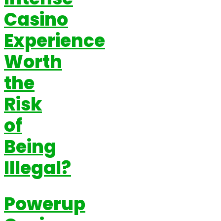
Casino
Experience
Worth
the
Risk
of
Being
Illegal?
Powerup