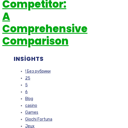
Competitor:
A
Comprehensive
Comparison
INSIGHTS
! Без рубрики
25
5
6
Blog
casino
Games
Giochi Fortuna
Jeux