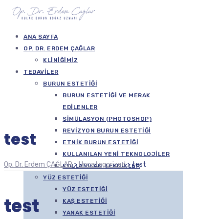
ANA SAYFA
OP. DR. ERDEM ÇAĞLAR
KLINIĞIMIZ
TEDAVILER
BURUN ESTETIĞI
BURUN ESTETIĞI VE MERAK
EDILENLER
SIMÜLASYON (PHOTOSHOP)
REVIZYON BURUN ESTETIĞI
test
ETNIK BURUN ESTETIĞI
KULLANILAN YENI TEKNOLOJILER
Op. Dr. Erdem ÇAĞLAR
>
Uncategorized
>
test
KULLANILAN TEKNIKLER
YÜZ ESTETIĞI
YÜZ ESTETIĞI
test
KAŞ ESTETIĞI
YANAK ESTETIĞI