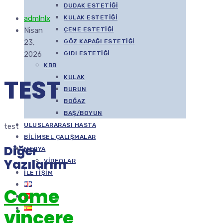
DUDAK ESTETIĞI
admlnlx
KULAK ESTETIĞI
Nisan
ÇENE ESTETIĞI
23,
GÖZ KAPAĞI ESTETIĞI
2026
GIDI ESTETIĞI
KBB
TEST
KULAK
BURUN
BOĞAZ
BAŞ/BOYUN
ULUSLARARASI HASTA
test
BILIMSEL ÇALIŞMALAR
Diğer
MEDYA
Yazılarım
VIDEOLAR
İLETIŞIM
Come
vincere