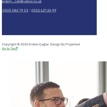
erdem_cglr@yahoo.co.uk
0505 582 79 53
/
0552 621 26 99
Copyright © 2020 Erdem Çağlar. Design By Projemed
Go to Top