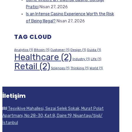
Pratici
Nisan 27, 2026
Is an Intense Casino Experience Worth the Risk
of Being Illegal?
Nisan 27, 2026
TAG CLOUD
Analytics
(1)
Bitcoin
(1)
Customer
(1)
Design
(1)
Guida
(1)
Healthcare
(2)
Industry
(1)
Life
(1)
Retail
(2)
Sciences
(1)
Thinking
(1)
World
(1)
İletişim
Teşvikiye Mahallesi, Sezai Selek Sokak, Murat Polat
Apartmanı, No:28-30, Kat:8, Daire:19, Nişantaşı/Şişli/
İstanbul