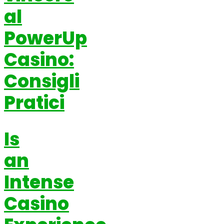
al
PowerUp
Casino:
Consigli
Pratici
Is
an
Intense
Casino