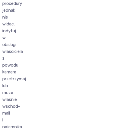
procedury
jednak
nie
widac,
indytuj
w
obslugi
wlasciciela
z
powodu
kamera
przetrzymaj
lub
moze
wlasnie
wschod-
mail
i
najemnika