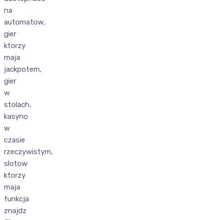
na
automatow,
gier
ktorzy
maja
jackpotem,
gier
w
stolach,
kasyno
w
czasie
rzeczywistym,
slotow
ktorzy
maja
funkcja
znajdz