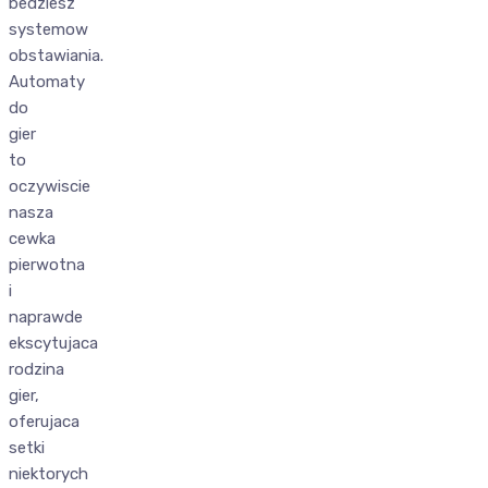
bedziesz
systemow
obstawiania.
Automaty
do
gier
to
oczywiscie
nasza
cewka
pierwotna
i
naprawde
ekscytujaca
rodzina
gier,
oferujaca
setki
niektorych