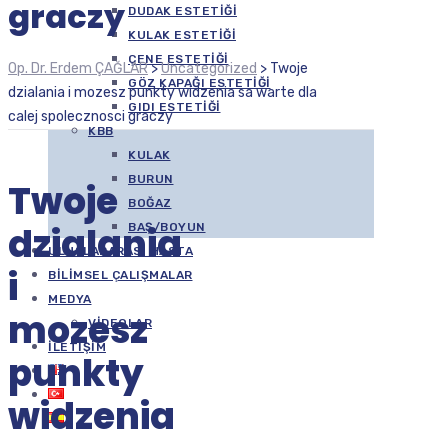
graczy
DUDAK ESTETIĞI
KULAK ESTETIĞI
ÇENE ESTETIĞI
Op. Dr. Erdem ÇAĞLAR
>
Uncategorized
>
Twoje
GÖZ KAPAĞI ESTETIĞI
dzialania i mozesz punkty widzenia sa warte dla
GIDI ESTETIĞI
calej spolecznosci graczy
KBB
KULAK
BURUN
Twoje
BOĞAZ
dzialania
BAŞ/BOYUN
ULUSLARARASI HASTA
i
BILIMSEL ÇALIŞMALAR
MEDYA
mozesz
VIDEOLAR
İLETIŞIM
punkty
widzenia