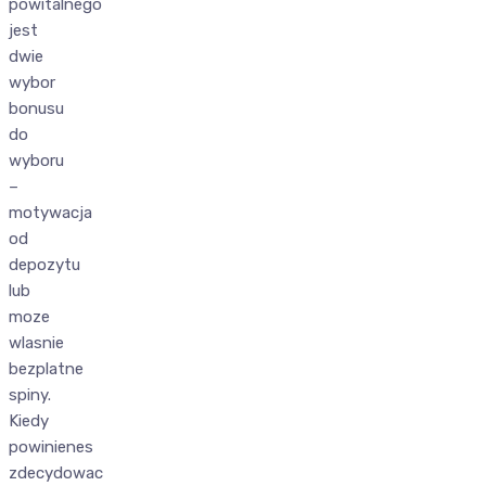
powitalnego
jest
dwie
wybor
bonusu
do
wyboru
–
motywacja
od
depozytu
lub
moze
wlasnie
bezplatne
spiny.
Kiedy
powinienes
zdecydowac