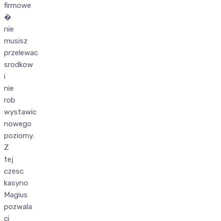
firmowe
�
nie
musisz
przelewac
srodkow
i
nie
rob
wystawic
nowego
poziomy.
Z
tej
czesc
kasyno
Magius
pozwala
ci