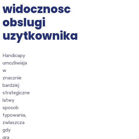
widocznosc
obslugi
uzytkownika
Handicapy
umozliwiaja
w
znacznie
bardziej
strategiczne
latwy
sposob
typowania,
zwlaszcza
gdy
gra