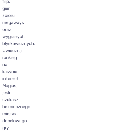
filip,
gier
zbioru
megaways
oraz
wygranych
blyskawicznych.
Uwiecznij
ranking
na
kasynie
internet
Magius,
jesli
szukasz
bezpiecznego
miejsca
docelowego
gry