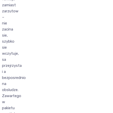
zamiast
zarzutow
–
nie
zacina
sie,
szybko
sie
wczytuje,
sa
przejrzysta
i a
bezposrednio
na
obsludze.
Zawartego
w
pakietu