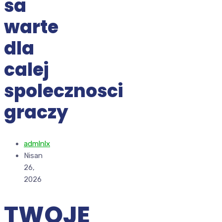
sa
warte
dla
calej
spolecznosci
graczy
admlnlx
Nisan
26,
2026
TWOJE