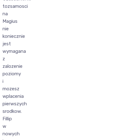
tozsamosci
na
Magius
nie
koniecznie
jest
wymagana
z
zalozenie
poziomy
i
mozesz
wplacenia
pierwszych
srodkow.
Fillip
w
nowych