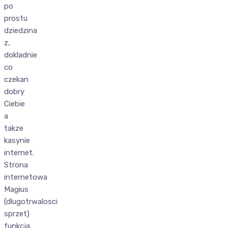
po
prostu
dziedzina
z,
dokladnie
co
czekan
dobry
Ciebie
a
takze
kasynie
internet.
Strona
internetowa
Magius
(dlugotrwalosci
sprzet)
funkcja