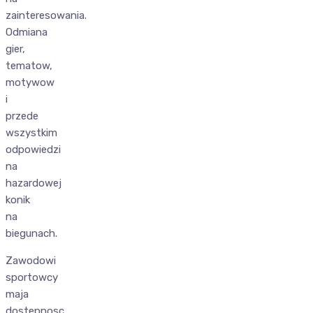
zainteresowania.
Odmiana
gier,
tematow,
motywow
i
przede
wszystkim
odpowiedzi
na
hazardowej
konik
na
biegunach.
Zawodowi
sportowcy
maja
dostepnosc