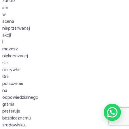
zanurz
sie
w
scena
nieprzerwanej
akcji
i
mozesz
niekonczacej
sie
rozrywki!
Oni
polaczenie
na
odpowiedzialnego
grania
preferuje
bezpiecznemu
srodowisku,