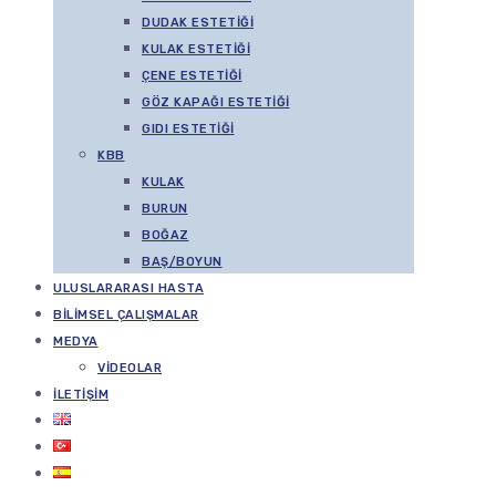
DUDAK ESTETIĞI
KULAK ESTETIĞI
ÇENE ESTETIĞI
GÖZ KAPAĞI ESTETIĞI
GIDI ESTETIĞI
KBB
KULAK
BURUN
BOĞAZ
BAŞ/BOYUN
ULUSLARARASI HASTA
BILIMSEL ÇALIŞMALAR
MEDYA
VIDEOLAR
İLETIŞIM