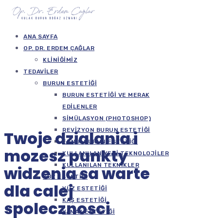
ANA SAYFA
OP. DR. ERDEM ÇAĞLAR
KLINIĞIMIZ
TEDAVILER
BURUN ESTETIĞI
BURUN ESTETIĞI VE MERAK
EDILENLER
SIMÜLASYON (PHOTOSHOP)
REVIZYON BURUN ESTETIĞI
Twoje dzialania i
ETNIK BURUN ESTETIĞI
mozesz punkty
KULLANILAN YENI TEKNOLOJILER
KULLANILAN TEKNIKLER
widzenia sa warte
YÜZ ESTETIĞI
dla calej
YÜZ ESTETIĞI
KAŞ ESTETIĞI
spolecznosci
YANAK ESTETIĞI