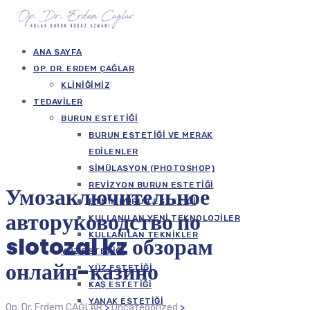
ANA SAYFA
OP. DR. ERDEM ÇAĞLAR
KLINIĞIMIZ
TEDAVILER
BURUN ESTETIĞI
BURUN ESTETIĞI VE MERAK
EDILENLER
SIMÜLASYON (PHOTOSHOP)
REVIZYON BURUN ESTETIĞI
Умозаключительное
ETNIK BURUN ESTETIĞI
авторуководство по
KULLANILAN YENI TEKNOLOJILER
KULLANILAN TEKNIKLER
slotozal kz обзорам
YÜZ ESTETIĞI
онлайн-казино
YÜZ ESTETIĞI
KAŞ ESTETIĞI
YANAK ESTETIĞI
Op. Dr. Erdem ÇAĞLAR
>
Uncategorized
>