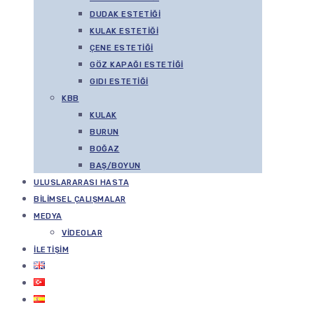
DUDAK ESTETIĞI
KULAK ESTETIĞI
ÇENE ESTETIĞI
GÖZ KAPAĞI ESTETIĞI
GIDI ESTETIĞI
KBB
KULAK
BURUN
BOĞAZ
BAŞ/BOYUN
ULUSLARARASI HASTA
BILIMSEL ÇALIŞMALAR
MEDYA
VIDEOLAR
İLETIŞIM