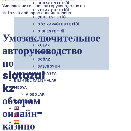
DUDAK ESTETIĞI
Умозаключительное авторуководство по
KULAK ESTETIĞI
slotozal kz обзорам онлайн-казино
ÇENE ESTETIĞI
GÖZ KAPAĞI ESTETIĞI
GIDI ESTETIĞI
Умозаключительное
KBB
авторуководство
KULAK
BURUN
по
BOĞAZ
BAŞ/BOYUN
slotozal
ULUSLARARASI HASTA
BILIMSEL ÇALIŞMALAR
kz
MEDYA
VIDEOLAR
обзорам
İLETIŞIM
онлайн-
казино