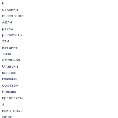
и
отклики
инвесторов.
Адли
резко
различать
эти
наедине
типа
откликов.
Отзвуки
юзеров,
главным
образом,
больше
предвзяты,
а
некоторые
люди