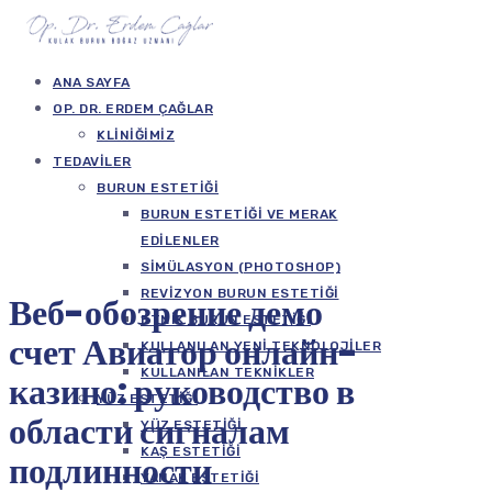
ANA SAYFA
OP. DR. ERDEM ÇAĞLAR
KLINIĞIMIZ
TEDAVILER
BURUN ESTETIĞI
BURUN ESTETIĞI VE MERAK
EDILENLER
SIMÜLASYON (PHOTOSHOP)
REVIZYON BURUN ESTETIĞI
Веб-обозрение демо
ETNIK BURUN ESTETIĞI
счет Авиатор онлайн-
KULLANILAN YENI TEKNOLOJILER
KULLANILAN TEKNIKLER
казино: руководство в
YÜZ ESTETIĞI
области сигналам
YÜZ ESTETIĞI
KAŞ ESTETIĞI
подлинности
YANAK ESTETIĞI