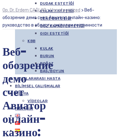
DUDAK ESTETIĞI
Op. Dr. Erdem ÇAĞLAR
>
Uncategorized
>
Веб-
KULAK ESTETIĞI
обозрение демо счет Авиатор онлайн-казино:
ÇENE ESTETIĞI
руководство в области сигналам подлинности
GÖZ KAPAĞI ESTETIĞI
GIDI ESTETIĞI
KBB
Веб-
KULAK
BURUN
обозрение
BOĞAZ
BAŞ/BOYUN
демо
ULUSLARARASI HASTA
BILIMSEL ÇALIŞMALAR
счет
MEDYA
Авиатор
VIDEOLAR
İLETIŞIM
онлайн-
казино: