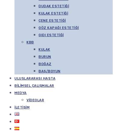
DUDAK ESTETIĞI
KULAK ESTETIĞI
ÇENE ESTETIĞI
GÖZ KAPAĞI ESTETIĞI
GIDI ESTETIĞI
KBB
KULAK
BURUN
BOĞAZ
BAŞ/BOYUN
ULUSLARARASI HASTA
BILIMSEL ÇALIŞMALAR
MEDYA
VIDEOLAR
İLETIŞIM