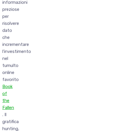
informazioni
preziose
per
risolvere
dato
che
incrementare
l’investimento
nel
tumulto
online
favorito
Book
of
the
Fallen
. Il
gratifica
hunting,