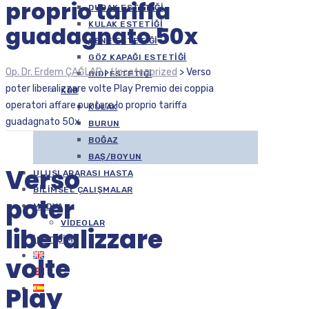
proprio tariffa
DUDAK ESTETIĞI
KULAK ESTETIĞI
guadagnato 50x
ÇENE ESTETIĞI
GÖZ KAPAĞI ESTETIĞI
Op. Dr. Erdem ÇAĞLAR
>
Uncategorized
>
Verso
GIDI ESTETIĞI
poter liberalizzare volte Play Premio dei coppia
KBB
operatori affare puntare lo proprio tariffa
KULAK
guadagnato 50x
BURUN
BOĞAZ
BAŞ/BOYUN
Verso
ULUSLARARASI HASTA
BILIMSEL ÇALIŞMALAR
poter
MEDYA
VIDEOLAR
liberalizzare
İLETIŞIM
volte
Play