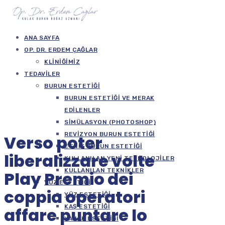
ANA SAYFA
OP. DR. ERDEM ÇAĞLAR
KLINIĞIMIZ
TEDAVILER
BURUN ESTETIĞI
BURUN ESTETIĞI VE MERAK
EDILENLER
SIMÜLASYON (PHOTOSHOP)
REVIZYON BURUN ESTETIĞI
Verso poter
ETNIK BURUN ESTETIĞI
liberalizzare volte
KULLANILAN YENI TEKNOLOJILER
KULLANILAN TEKNIKLER
Play Premio dei
YÜZ ESTETIĞI
coppia operatori
YÜZ ESTETIĞI
KAŞ ESTETIĞI
affare puntare lo
YANAK ESTETIĞI