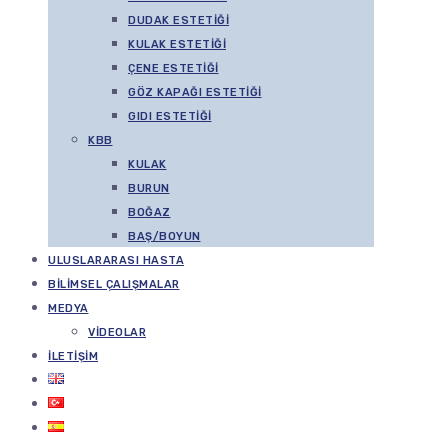
DUDAK ESTETIĞI
KULAK ESTETIĞI
ÇENE ESTETIĞI
GÖZ KAPAĞI ESTETIĞI
GIDI ESTETIĞI
KBB
KULAK
BURUN
BOĞAZ
BAŞ/BOYUN
ULUSLARARASI HASTA
BILIMSEL ÇALIŞMALAR
MEDYA
VIDEOLAR
İLETIŞIM