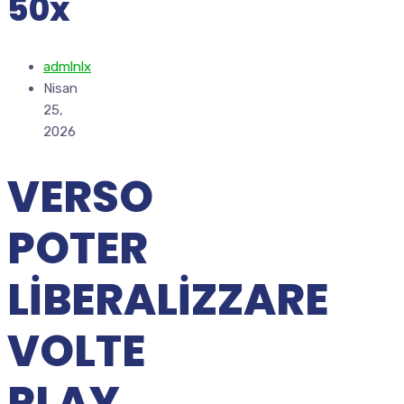
50x
admlnlx
Nisan
25,
2026
VERSO
POTER
LIBERALIZZARE
VOLTE
PLAY