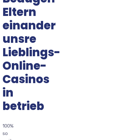
Eltern
einander
unsre
Lieblings-
Online-
Casinos
in
betrieb
100%
so