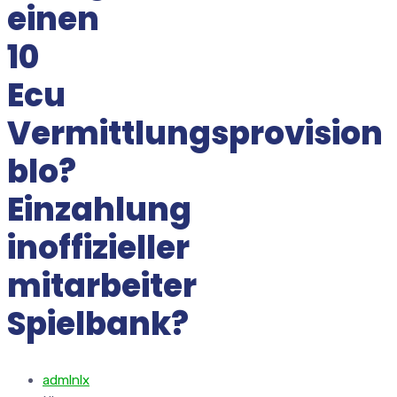
einen
10
Ecu
Vermittlungsprovision
blo?
Einzahlung
inoffizieller
mitarbeiter
Spielbank?
admlnlx