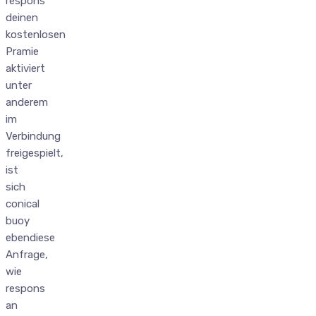
respons
deinen
kostenlosen
Pramie
aktiviert
unter
anderem
im
Verbindung
freigespielt,
ist
sich
conical
buoy
ebendiese
Anfrage,
wie
respons
an