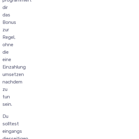
dir
das
Bonus
zur
Regel,
ohne
die
eine
Einzahlung
umsetzen
nachdem
zu
tun
sein.
Du
solltest
eingangs
diesseitigen