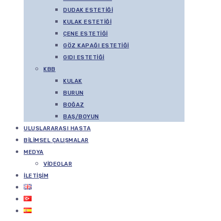
DUDAK ESTETIĞI
KULAK ESTETIĞI
ÇENE ESTETIĞI
GÖZ KAPAĞI ESTETIĞI
GIDI ESTETIĞI
KBB
KULAK
BURUN
BOĞAZ
BAŞ/BOYUN
ULUSLARARASI HASTA
BILIMSEL ÇALIŞMALAR
MEDYA
VIDEOLAR
İLETIŞIM