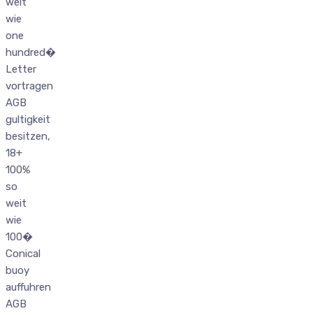
weit
wie
one
hundred�
Letter
vortragen
AGB
gultigkeit
besitzen,
18+
100%
so
weit
wie
100�
Conical
buoy
auffuhren
AGB