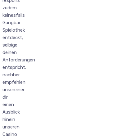
respons
zudem
keinesfalls
Gangbar
Spielothek
entdeckt,
selbige
deinen
Anforderungen
entspricht,
nachher
empfehlen
unsereiner
dir
einen
Ausblick
hinein
unseren
Casino