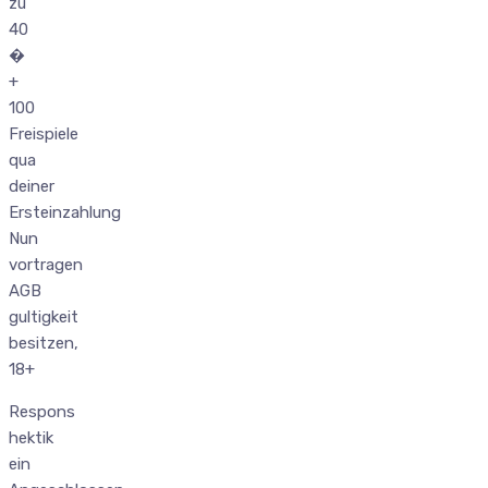
zu
40
�
+
100
Freispiele
qua
deiner
Ersteinzahlung
Nun
vortragen
AGB
gultigkeit
besitzen,
18+
Respons
hektik
ein