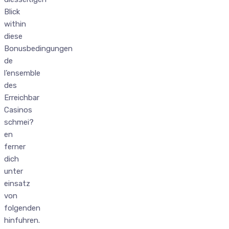
Blick
within
diese
Bonusbedingungen
de
l’ensemble
des
Erreichbar
Casinos
schmei?
en
ferner
dich
unter
einsatz
von
folgenden
hinfuhren.