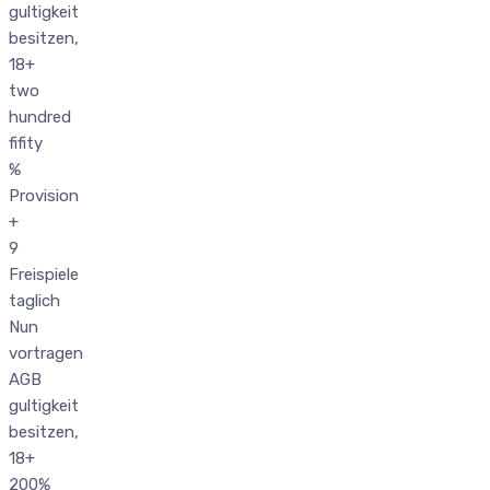
gultigkeit
besitzen,
18+
two
hundred
fifity
%
Provision
+
9
Freispiele
taglich
Nun
vortragen
AGB
gultigkeit
besitzen,
18+
200%