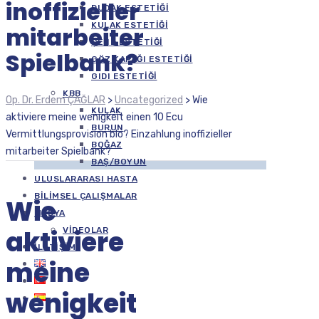
inoffizieller
DUDAK ESTETIĞI
KULAK ESTETIĞI
mitarbeiter
ÇENE ESTETIĞI
Spielbank?
GÖZ KAPAĞI ESTETIĞI
GIDI ESTETIĞI
KBB
Op. Dr. Erdem ÇAĞLAR
>
Uncategorized
>
Wie
KULAK
aktiviere meine wenigkeit einen 10 Ecu
BURUN
Vermittlungsprovision blo? Einzahlung inoffizieller
BOĞAZ
mitarbeiter Spielbank?
BAŞ/BOYUN
ULUSLARARASI HASTA
BILIMSEL ÇALIŞMALAR
Wie
MEDYA
aktiviere
VIDEOLAR
İLETIŞIM
meine
wenigkeit