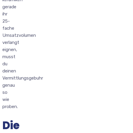
gerade
ihr
25-
fache
Umsatzvolumen
verlangt
eignen,
musst
du
deinen
Vermittlungsgebuhr
genau
so
wie
proben.
Die