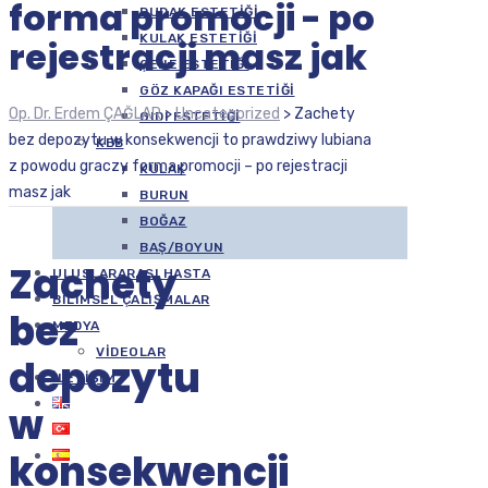
forma promocji - po
DUDAK ESTETIĞI
KULAK ESTETIĞI
rejestracji masz jak
ÇENE ESTETIĞI
GÖZ KAPAĞI ESTETIĞI
Op. Dr. Erdem ÇAĞLAR
>
Uncategorized
>
Zachety
GIDI ESTETIĞI
bez depozytu w konsekwencji to prawdziwy lubiana
KBB
z powodu graczy forma promocji – po rejestracji
KULAK
masz jak
BURUN
BOĞAZ
BAŞ/BOYUN
Zachety
ULUSLARARASI HASTA
BILIMSEL ÇALIŞMALAR
bez
MEDYA
VIDEOLAR
depozytu
İLETIŞIM
w
konsekwencji