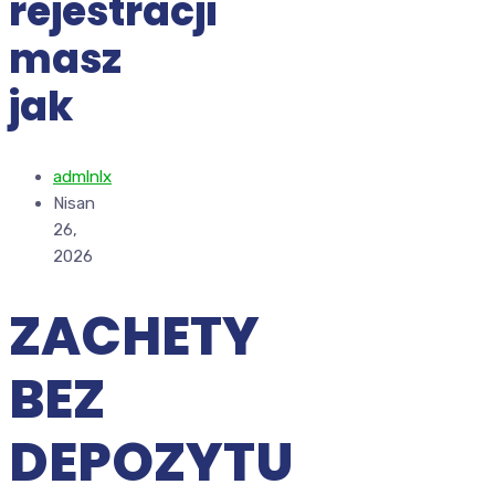
rejestracji
masz
jak
admlnlx
Nisan
26,
2026
ZACHETY
BEZ
DEPOZYTU