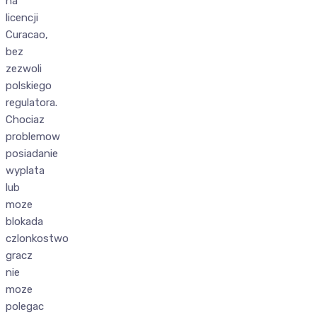
na
licencji
Curacao,
bez
zezwoli
polskiego
regulatora.
Chociaz
problemow
posiadanie
wyplata
lub
moze
blokada
czlonkostwo
gracz
nie
moze
polegac