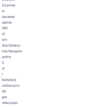
trzymac
w
sprawie
opinie
100
zl
oni
dostaniesz
nastepujace
jedno
C
zl
i
bedziesz
zobaczysz
do
gre
wlaczajac