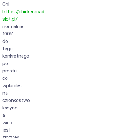
Oni
https://chickenroad-
slot.pl/
normalnie
100%
do
tego
konkretnego
po
prostu
co
wplaciles
na
czlonkostwo
kasyno,
a
wiec
jesli
zlozyles