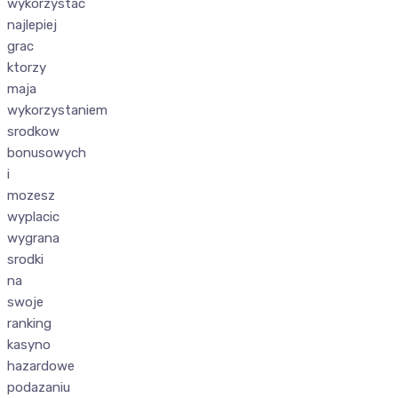
wykorzystac
najlepiej
grac
ktorzy
maja
wykorzystaniem
srodkow
bonusowych
i
mozesz
wyplacic
wygrana
srodki
na
swoje
ranking
kasyno
hazardowe
podazaniu