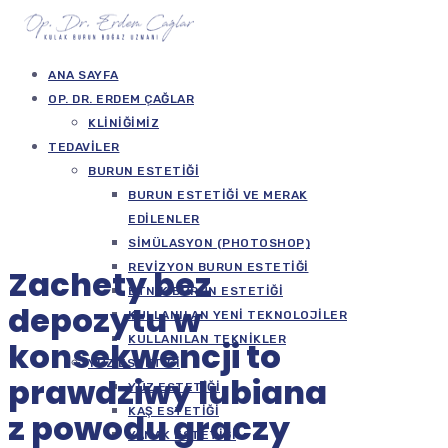
ANA SAYFA
OP. DR. ERDEM ÇAĞLAR
KLINIĞIMIZ
TEDAVILER
BURUN ESTETIĞI
BURUN ESTETIĞI VE MERAK
EDILENLER
SIMÜLASYON (PHOTOSHOP)
REVIZYON BURUN ESTETIĞI
Zachety bez
ETNIK BURUN ESTETIĞI
depozytu w
KULLANILAN YENI TEKNOLOJILER
KULLANILAN TEKNIKLER
konsekwencji to
YÜZ ESTETIĞI
prawdziwy lubiana
YÜZ ESTETIĞI
KAŞ ESTETIĞI
z powodu graczy
YANAK ESTETIĞI