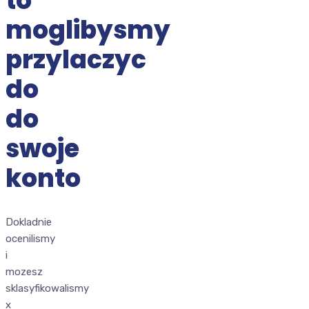
to
moglibysmy
przylaczyc
do
do
swoje
konto
Dokladnie
ocenilismy
i
mozesz
sklasyfikowalismy
x