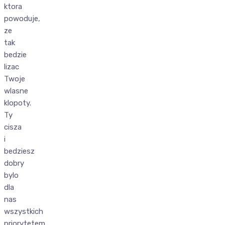
ktora
powoduje,
ze
tak
bedzie
lizac
Twoje
wlasne
klopoty.
Ty
cisza
i
bedziesz
dobry
bylo
dla
nas
wszystkich
priorytetem,