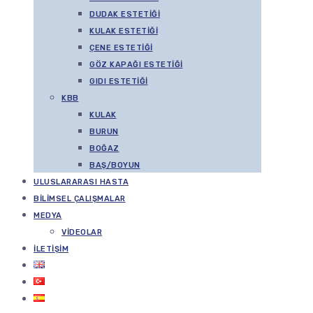
DUDAK ESTETIĞI
KULAK ESTETIĞI
ÇENE ESTETIĞI
GÖZ KAPAĞI ESTETIĞI
GIDI ESTETIĞI
KBB
KULAK
BURUN
BOĞAZ
BAŞ/BOYUN
ULUSLARARASI HASTA
BILIMSEL ÇALIŞMALAR
MEDYA
VIDEOLAR
İLETIŞIM